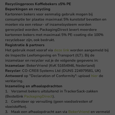
Recyclingproces Koffiebekers ≤5% PE
Beperkingen en recycling
Kartonnen bekers voor eenmalig gebruik mogen bij
consumptie ter plaatse maximaal 5% kunststof bevatten en
moeten via een retour- of inzamelsysteem worden
gerecycled worden. PackagingDirect levert meerdere
kartonnen bekers met maximaal 5% PE-coating die 100%
recyclebaar zijn, ook bedrukt.
Registratie & partners
Het gebruik moet vooraf via
deze link
worden aangemeld bij
de Inspectie Leefomgeving en Transport (ILT). Bij de
inzamelaar en recycler vul je de volgende gegevens in:
Inzamelaar
: BekerVriend (KvK 51654946, Nederland)
Recycler
: CO-CRE8 Systems Ltd (DUNS 224979581, UK)
Antwoord
op "Declaration of Conformity": upload
hier
de
verklaring.
Inzameling en afhaalopdrachten
1. Verzamel bekers uitsluitend in TrackerSack-zakken
(Bestellink
PackagingDirect
).
2. Controleer op vervuiling (geen voedselresten of
vloeistoffen).
3. Maak een afhaalopdracht aan via
BekerVriend
en vermeld