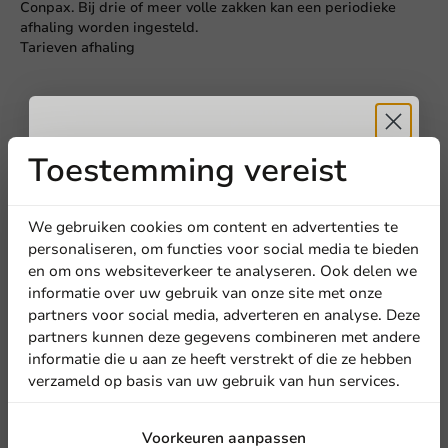
Conpax. Bij drie of meer volle zakken kan een periodieke
afhaling worden ingesteld.
Tarieven afhaling
Toestemming vereist
Ontvang
5%
Ophalen en verwerking
Een BekerVriend-chauffeur haalt binnen vier weken na
korting
We gebruiken cookies om content en advertenties te
aanmelding de zakken op en voert een vervuilingscontrole
personaliseren, om functies voor social media te bieden
uit. De zakken worden gewogen, gebaald en geregistreerd in
en om ons websiteverkeer te analyseren. Ook delen we
het TrackerSack-systeem, een vereiste registratie voor de ILT
Meld je aan voor onze
informatie over uw gebruik van onze site met onze
(gegevens drie jaar bewaren).
nieuwsbrief!
partners voor social media, adverteren en analyse. Deze
partners kunnen deze gegevens combineren met andere
Registratieformulier
informatie die u aan ze heeft verstrekt of die ze hebben
Recycling
verzameld op basis van uw gebruik van hun services.
Vervolgens worden de gebaalde bekers naar de recycler
vervoerd waar ze verwerkt worden tot nieuwe papieren- en
Aanmelden
plastic zakken.
Voorkeuren aanpassen