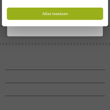
Nog vragen?
Bel ons gerust op 055-7676100, dagelijks bereikbaar van 8:30
Door je in te schrijven, ga je akkoord met de
tot 17:00u.
algemene voorwaarden
Alles toestaan
.
Privacy policy
Voor 13u besteld
, dezelfde werkdag verzonden
Onze categorieën
Bedrukken
Klantenservice