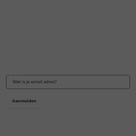
Hulp nodig?
+31 (0) 55 767 6100
Bereikbaar ma t/m vr: 9:00-17:00 uur
klantenservice@packagingdirect.nl
Binnen 24 uur reactie
WhatsApp ons
Bereikbaar ma t/m vr: 9:00-17:00 uur
Blijf op de hoogte
Blijf op de hoogte van onze acties en productnieuws!
Aanmelden