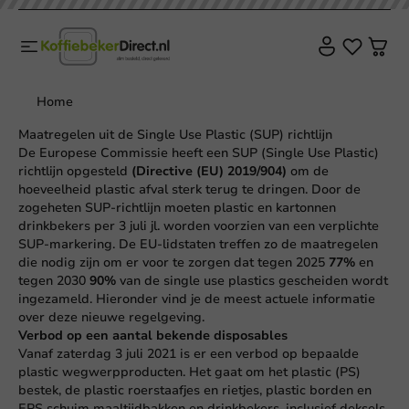
Home
Maatregelen uit de Single Use Plastic (SUP) richtlijn
De Europese Commissie heeft een SUP (Single Use Plastic)
richtlijn opgesteld
(
Directive (EU) 2019/904
)
om de
hoeveelheid plastic afval sterk terug te dringen. Door de
zogeheten SUP-richtlijn moeten plastic en kartonnen
drinkbekers per 3 juli jl. worden voorzien van een verplichte
SUP-markering. De EU-lidstaten treffen zo de maatregelen
die nodig zijn om er voor te zorgen dat tegen 2025
77%
en
tegen 2030
90%
van de single use plastics gescheiden wordt
ingezameld. Hieronder vind je de meest actuele informatie
over deze nieuwe regelgeving.
Verbod op een aantal bekende disposables
Vanaf zaterdag 3 juli 2021 is er een verbod op bepaalde
plastic wegwerpproducten. Het gaat om het plastic (PS)
bestek, de plastic roerstaafjes en rietjes, plastic borden en
EPS schuim maaltijdbakken en drinkbekers, inclusief deksels.