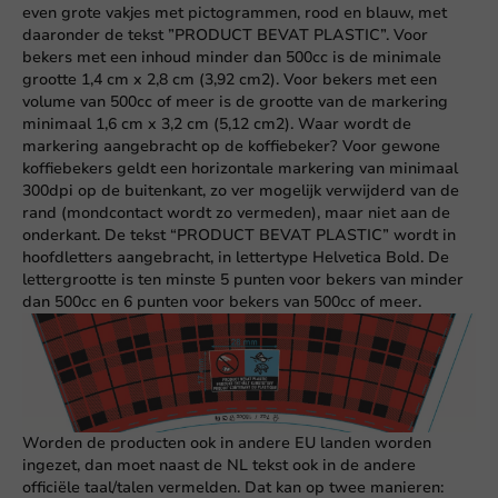
even grote vakjes met pictogrammen, rood en blauw, met
daaronder de tekst ”PRODUCT BEVAT PLASTIC”. Voor
bekers met een inhoud minder dan 500cc is de minimale
grootte 1,4 cm x 2,8 cm (3,92 cm2). Voor bekers met een
volume van 500cc of meer is de grootte van de markering
minimaal 1,6 cm x 3,2 cm (5,12 cm2). Waar wordt de
markering aangebracht op de koffiebeker? Voor gewone
koffiebekers geldt een horizontale markering van minimaal
300dpi op de buitenkant, zo ver mogelijk verwijderd van de
rand (mondcontact wordt zo vermeden), maar niet aan de
onderkant. De tekst “PRODUCT BEVAT PLASTIC” wordt in
hoofdletters aangebracht, in lettertype Helvetica Bold. De
lettergrootte is ten minste 5 punten voor bekers van minder
dan 500cc en 6 punten voor bekers van 500cc of meer.
Worden de producten ook in andere EU landen worden
ingezet, dan moet naast de NL tekst ook in de andere
officiële taal/talen vermelden. Dat kan op twee manieren: