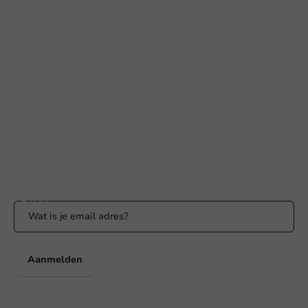
Hulp nodig?
+31 (0) 55 767 6100
Bereikbaar ma t/m vr: 9:00-17:00 uur
klantenservice@packagingdirect.nl
Binnen 24 uur reactie
WhatsApp ons
Bereikbaar ma t/m vr: 9:00-17:00 uur
Blijf op de hoogte
Blijf op de hoogte van onze acties en productnieuws!
Aanmelden