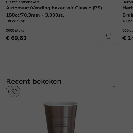
Plastic Koffiebekers
Herbru
Automaat/Vending beker wit Classic (PS)
Herb
180cc/70,3mm - 3.000st.
Brui
180cc / 7oz
180cc 
3000 stuks
200 s
€ 69,61
€ 2
Recent bekeken