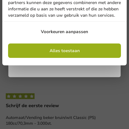
partners kunnen deze gegevens combineren met andere
Deel jouw ervaring
informatie die u aan ze heeft verstrekt of die ze hebben
Ben je bekend met dit artikel? Deel jouw ervaring met andere
verzameld op basis van uw gebruik van hun services.
en laat weten wat je er van vindt!
Aanmelden
Voorkeuren aanpassen
Schrijf een review
Door je in te schrijven, ga je akkoord met de
algemene voorwaarden
Alles toestaan
.
Privacy policy
Schrijf de eerste review
Automaat/Vending beker bruin/wit Classic (PS)
180cc/70,3mm - 3.000st.