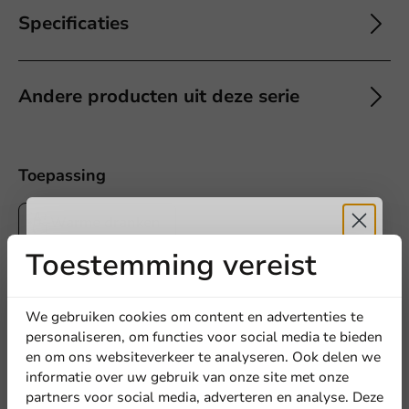
Specificaties
Andere producten uit deze serie
Toepassing
Warme dranken
Toestemming vereist
Ontvang
5%
5
0 Reviews
korting
We gebruiken cookies om content en advertenties te
4
0 Reviews
personaliseren, om functies voor social media te bieden
3
0 Reviews
en om ons websiteverkeer te analyseren. Ook delen we
Meld je aan voor onze
2
0 Reviews
informatie over uw gebruik van onze site met onze
1
0 Reviews
nieuwsbrief!
partners voor social media, adverteren en analyse. Deze