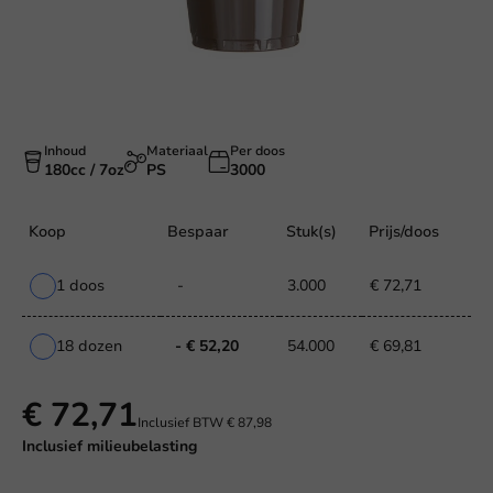
Inhoud
Materiaal
Per doos
180cc / 7oz
PS
3000
Koop
Bespaar
Stuk(s)
Prijs/doos
1 doos
-
3.000
€ 72,71
18 dozen
- € 52,20
54.000
€ 69,81
€ 72,71
Inclusief BTW
€ 87,98
Inclusief
milieubelasting