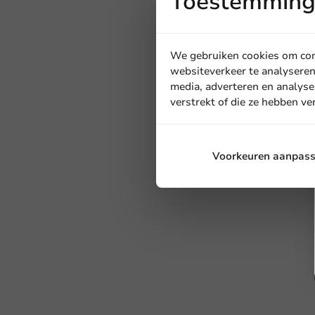
Toestemming 
We gebruiken cookies om cont
websiteverkeer te analyseren
media, adverteren en analyse
verstrekt of die ze hebben v
Voorkeuren aanpas