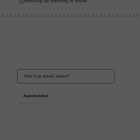
Betaling op rekening of online
Blijf op de hoogte
Blijf op de hoogte van onze acties en
productnieuws!
nl
Aanmelden