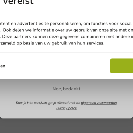
vereist
ent en advertenties te personaliseren, om functies voor social
. Ook delen we informatie over uw gebruik van onze site met on
. Deze partners kunnen deze gegevens combineren met andere in
erzameld op basis van uw gebruik van hun services.
Email
sen
Claim korting
Nee, bedankt
Door je in te schrijven, ga je akkoord met de
algemene voorwaarden
.
Privacy policy