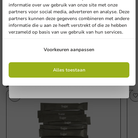
Meld je aan voor onze
informatie over uw gebruik van onze site met onze
nieuwsbrief!
partners voor social media, adverteren en analyse. Deze
Schrijf de eerste review
partners kunnen deze gegevens combineren met andere
informatie die u aan ze heeft verstrekt of die ze hebben
Creamerstaafjes 2,5 gram in dispenser - 500 st/ds.
verzameld op basis van uw gebruik van hun services.
Schrijf een review
Aanmelden
Voorkeuren aanpassen
Door je in te schrijven, ga je akkoord met de
algemene voorwaarden
Alles toestaan
.
Privacy policy
Andere producten uit deze serie