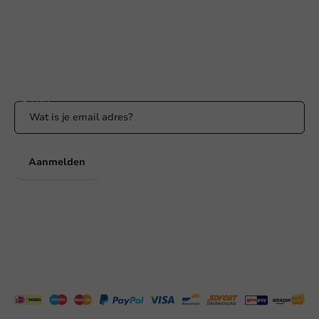
Binnen 24 uur reactie
WhatsApp ons
Bereikbaar ma t/m vr: 9:00-17:00 uur
Blijf op de hoogte
Blijf op de hoogte van onze acties en productnieuws!
Aanmelden