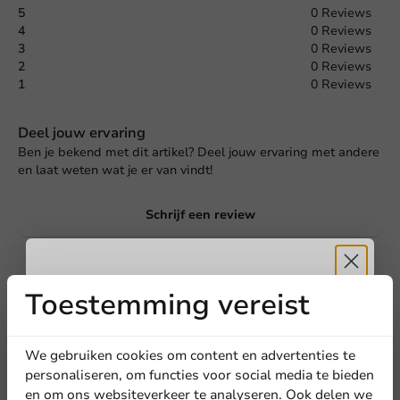
5
0 Reviews
4
0 Reviews
3
0 Reviews
2
0 Reviews
1
0 Reviews
Deel jouw ervaring
Ben je bekend met dit artikel? Deel jouw ervaring met andere
en laat weten wat je er van vindt!
Schrijf een review
Toestemming vereist
Ontvang
5%
korting
We gebruiken cookies om content en advertenties te
personaliseren, om functies voor social media te bieden
en om ons websiteverkeer te analyseren. Ook delen we