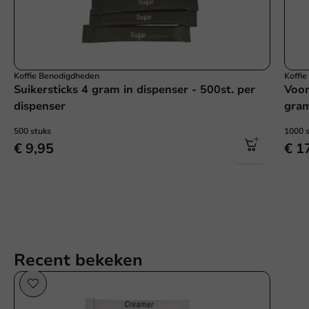
Koffie Benodigdheden
Koffi
Suikersticks 4 gram in dispenser - 500st. per
Voor
dispenser
gra
500 stuks
1000 
€ 9,95
€ 1
Recent bekeken