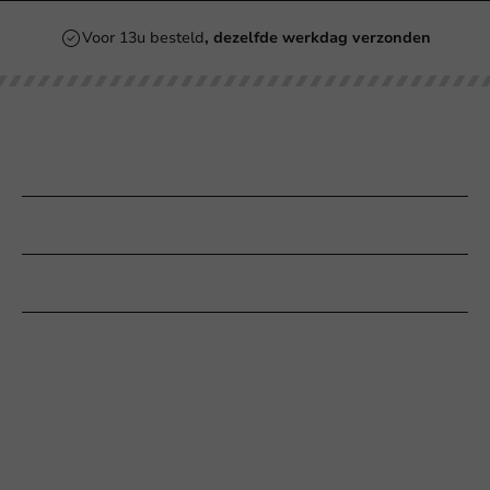
Voor 13u besteld
, dezelfde werkdag verzonden
Onze categorieën
Bedrukken
Klantenservice
Hulp nodig?
+31 (0) 55 767 6100
Bereikbaar ma t/m vr: 9:00-17:00 uur
klantenservice@packagingdirect.nl