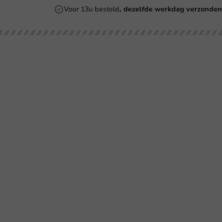
Voor 13u besteld
, dezelfde werkdag verzonde
Onze categorieën
Bedrukken
Kartonnen Koffiebekers
Koffiebekers
Re
Duurzame Koffiebekers
Bio koffiebekers
Be
Herbruikbare Koffiebekers
Ve
Roerstaafjes
Ve
Bl
Ov
SU
Co