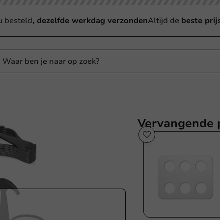
u besteld
, dezelfde werkdag verzonden
Altijd de
beste prij
Vervangende 