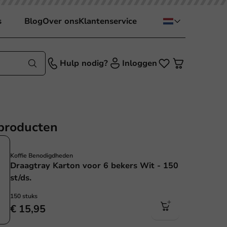
s
Blog
Over ons
Klantenservice
Hulp nodig?
Inloggen
producten
Koffie Benodigdheden
Draagtray Karton voor 6 bekers Wit - 150
st/ds.
150 stuks
€ 15,95