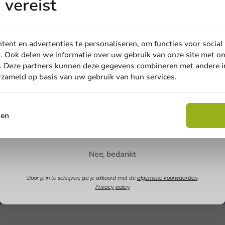
vereist
ent en advertenties te personaliseren, om functies voor social
. Ook delen we informatie over uw gebruik van onze site met on
. Deze partners kunnen deze gegevens combineren met andere in
erzameld op basis van uw gebruik van hun services.
Email
sen
Claim korting
Nee, bedankt
Door je in te schrijven, ga je akkoord met de
algemene voorwaarden
.
Privacy policy