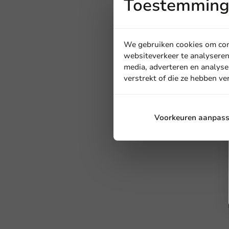
Toestemming 
We gebruiken cookies om cont
websiteverkeer te analyseren
media, adverteren en analyse
verstrekt of die ze hebben v
Voorkeuren aanpas