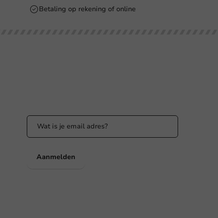
Betaling op rekening of online
Blijf op de hoogte
Blijf op de hoogte van onze acties en
productnieuws!
nl
Aanmelden