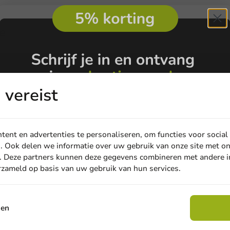
e
vereist
ent en advertenties te personaliseren, om functies voor social
. Ook delen we informatie over uw gebruik van onze site met on
. Deze partners kunnen deze gegevens combineren met andere in
erzameld op basis van uw gebruik van hun services.
Email
Nieuw
Nieuw
iebeker
Bagastro (Suikerriet)
Drinkbeker
cc/8oz -
Deksel 90mm voor 300cc
250cc/12oz 
sen
Claim korting
Koffiebekers - 1000st/ds.