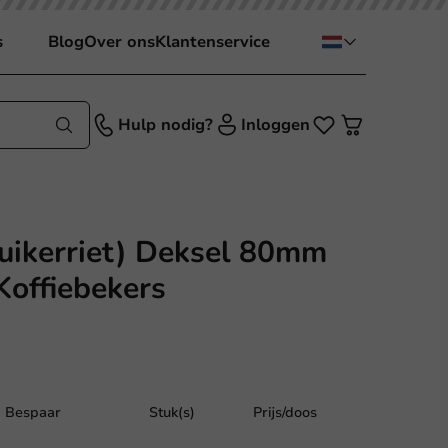
s
Blog
Over ons
Klantenservice
Hulp nodig?
Inloggen
uikerriet) Deksel 80mm
Koffiebekers
Bespaar
Stuk(s)
Prijs/doos