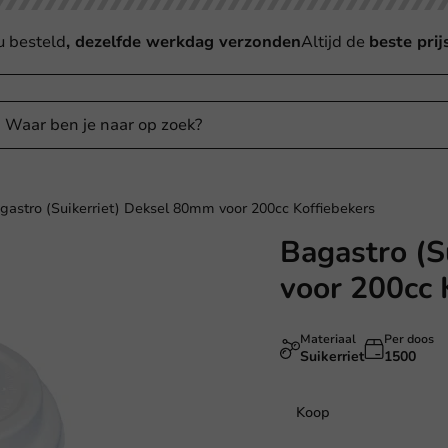
u besteld
, dezelfde werkdag verzonden
Altijd de
beste prij
gastro (Suikerriet) Deksel 80mm voor 200cc Koffiebekers
Bagastro (S
voor 200cc 
Materiaal
Per doos
Suikerriet
1500
Koop