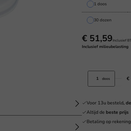
1 doos
30 dozen
€ 51,59
Inclusief 
Inclusief
milieubelasting
€
doos
Voor 13u besteld
, d
Altijd de
beste prijs
Betaling op rekening