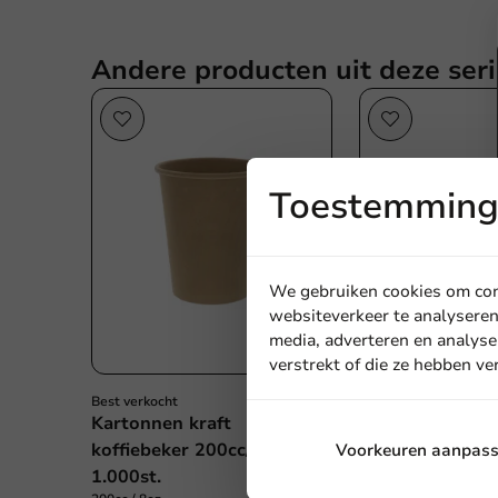
Andere producten uit deze seri
Toestemming 
We gebruiken cookies om cont
websiteverkeer te analyseren
media, adverteren en analyse
verstrekt of die ze hebben v
Best verkocht
Kartonnen koff
Kartonnen kraft
'New Beans' 200
koffiebeker 200cc/8oz -
Voorkeuren aanpas
1.000st.
1.000st.