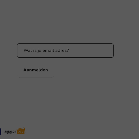
Blijf op de hoogte
Blijf op de hoogte van onze acties en
productnieuws!
nl
Aanmelden