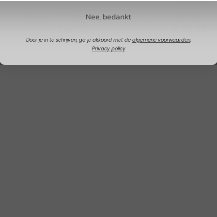
250cc / 10oz
Nee, bedankt
Niet op
1000 stuks
1000 stuks
voorraad
€ 48,38
€ 52,25
Door je in te schrijven, ga je akkoord met de
algemene voorwaarden
.
Privacy policy