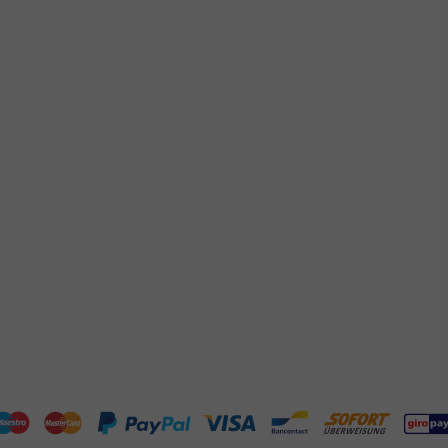
Klantenservice
Hulp nodig?
tourneren
+31 (0) 55 767 6100
talen
Bereikbaar ma t/m vr: 9:00-17:00 uur
klantenservice@packagingdirect.
rzenden
Binnen 24 uur reactie
elgestelde vragen
WhatsApp ons
og
Bereikbaar ma t/m vr: 9:00-17:00 uur
er PackagingDirect.nl BV
P-richtlijnen
ntact