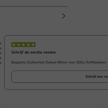
s
s
Schrijf de eerste review
s
s
Bagastro (Suikerriet) Deksel 80mm voor 200cc Koffiebekers
s
Schrijf een r