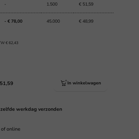
-
1.500
€ 51,59
- € 78,00
45.000
€ 48,99
BTW
€ 62,43
 51,59
In winkelwagen
ezelfde werkdag verzonden
 of online