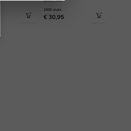
200cc / 8oz
1000 stuks
€ 30,95