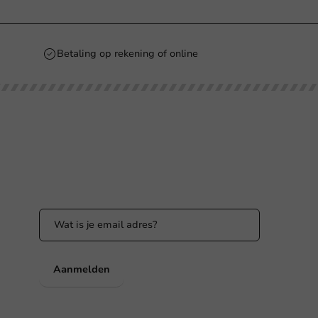
Betaling op rekening of online
Blijf op de hoogte
Blijf op de hoogte van onze acties en
productnieuws!
nl
Aanmelden