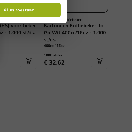
Alles toestaan
dheden
Kartonnen Koffiebekers
(PS) voor beker
Kartonnen Koffiebeker To
 - 1.000 st/ds.
Go Wit 400cc/16oz - 1.000
st/ds.
400cc / 16oz
1000 stuks
€ 32,62