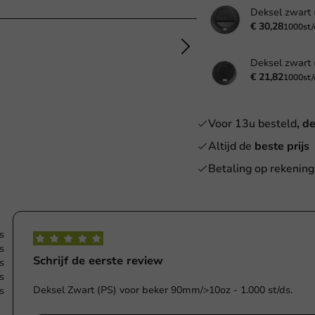
€ 30,28
1000st/
€ 21,82
1000st/
Voor 13u besteld
, d
Altijd de
beste prijs
Betaling op rekening
s
s
Schrijf de eerste review
s
s
Deksel Zwart (PS) voor beker 90mm/>10oz - 1.000 st/ds.
s