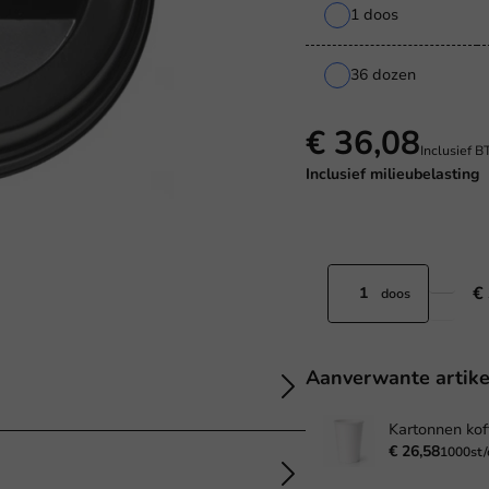
1 doos
36 dozen
€ 36,08
Inclusief 
Inclusief
milieubelasting
€
doos
Aanverwante artike
€ 26,58
1000st/