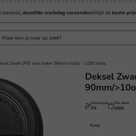
u besteld
, dezelfde werkdag verzonden
Altijd de
beste prij
ksel Zwart (PS) voor beker 90mm/>10oz - 1.000 st/ds.
Deksel Zwar
90mm/>10oz 
Materiaal
Per doos
PS
1000
Koop