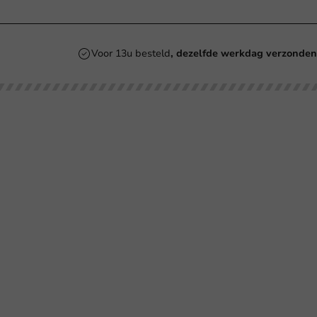
Voor 13u besteld
, dezelfde werkdag verzonde
Onze categorieën
Bedrukken
Kartonnen Koffiebekers
Koffiebekers
Re
Duurzame Koffiebekers
Bio koffiebekers
Be
Herbruikbare Koffiebekers
Ve
Roerstaafjes
Ve
Bl
Ov
SU
Co