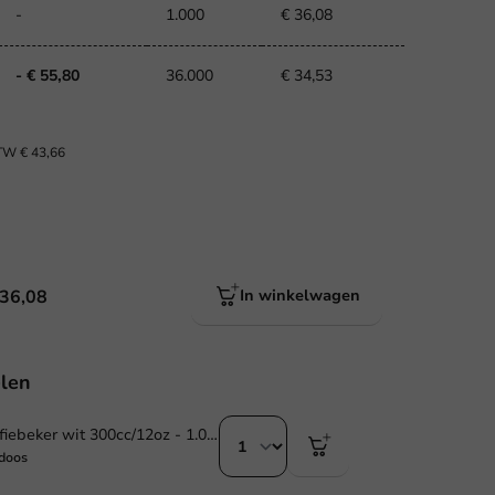
-
1.000
€ 36,08
- € 55,80
36.000
€ 34,53
BTW
€ 43,66
 36,08
In winkelwagen
len
Kartonnen koffiebeker wit 300cc/12oz - 1.000st.
doos