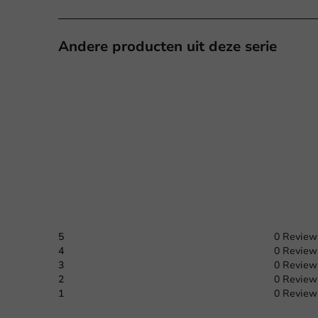
Andere producten uit deze serie
5
0 Review
4
0 Review
3
0 Review
2
0 Review
1
0 Review