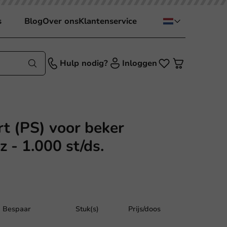
s
Blog
Over ons
Klantenservice
Hulp nodig?
Inloggen
t (PS) voor beker
- 1.000 st/ds.
Bespaar
Stuk(s)
Prijs/doos