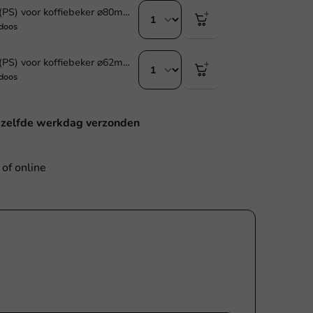
Deksel zwart (PS) voor koffiebeker ⌀80mm/8oz - 1.000 st.
doos
Deksel zwart (PS) voor koffiebeker ⌀62mm/4oz - 1.000 st.
doos
ezelfde werkdag verzonden
 of online