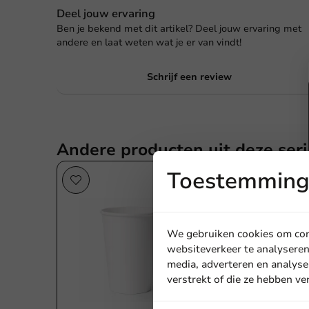
Deel jouw ervaring
Ben je bekend met dit artikel? Deel jouw ervaring met
andere en laat weten wat je er van vindt!
Schrijf een review
Andere producten uit deze seri
Toestemming 
We gebruiken cookies om cont
websiteverkeer te analyseren
media, adverteren en analyse
verstrekt of die ze hebben v