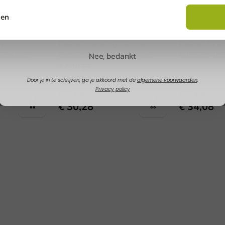
sen
Claim korting
Koffie Benodigdheden
Koffie Benodig
 voor
Deksel zwart (PS) voor
Deksel Wit 
Nee, bedankt
0mm/8oz -
koffiebeker ⌀80mm/8oz -
90mm/>10oz
1.000 st.
Door je in te schrijven, ga je akkoord met de
algemene voorwaarden
.
Privacy policy
1000 stuks
1000 stuks
€ 30,28
€ 34,08