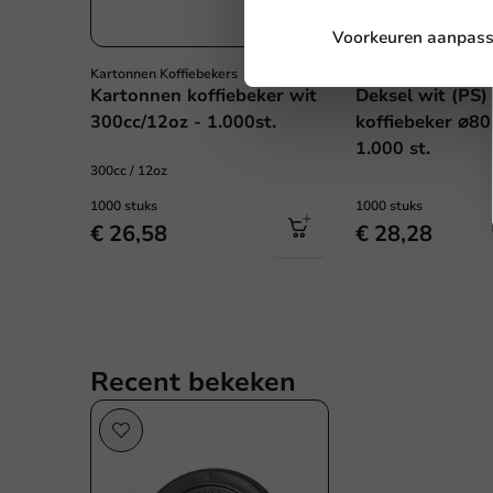
Voorkeuren aanpas
Kartonnen Koffiebekers
Koffie Benodigdheden
Kartonnen koffiebeker wit
Deksel wit (PS)
300cc/12oz - 1.000st.
koffiebeker ⌀8
1.000 st.
300cc / 12oz
1000 stuks
1000 stuks
€ 26,58
€ 28,28
Recent bekeken