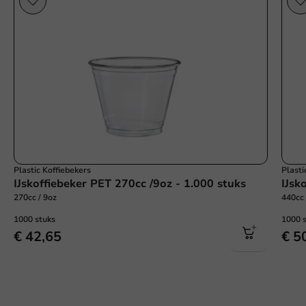
Plastic Koffiebekers
Plasti
IJskoffiebeker PET 270cc /9oz - 1.000 stuks
IJsk
270cc / 9oz
440cc 
1000 stuks
1000 
€ 42,65
€ 5