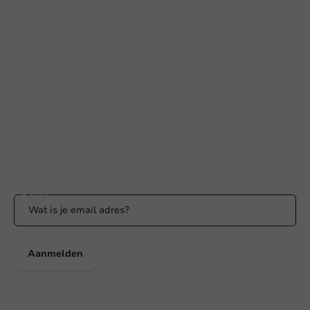
Hulp nodig?
+31 (0) 55 767 6100
Bereikbaar ma t/m vr: 9:00-17:00 uur
klantenservice@packagingdirect.nl
Binnen 24 uur reactie
WhatsApp ons
Bereikbaar ma t/m vr: 9:00-17:00 uur
Blijf op de hoogte
Blijf op de hoogte van onze acties en productnieuws!
Aanmelden