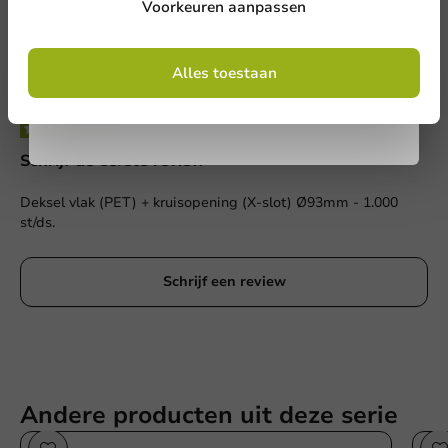
Voorkeuren aanpassen
Door je in te schrijven, ga je akkoord met de
algemene voorwaarden
Alles toestaan
.
Privacy policy
Schrijf de eerste review
Deksel vlak (PET) + kruisopening (X-slot) Ø93mm - 1.000
st/ds.
Schrijf een review
Andere producten uit deze serie