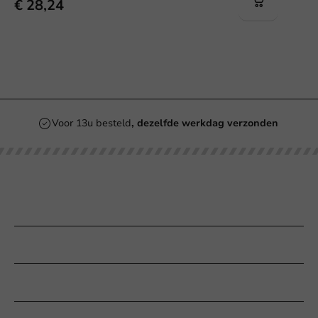
€ 28,24
Altijd de
beste prijs
Onze categorieën
Bedrukken
Klantenservice