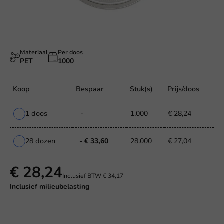
Materiaal
Per doos
PET
1000
Koop
Bespaar
Stuk(s)
Prijs/doos
1 doos
-
1.000
€ 28,24
28 dozen
- € 33,60
28.000
€ 27,04
€ 28,24
Inclusief BTW
€ 34,17
Inclusief
milieubelasting