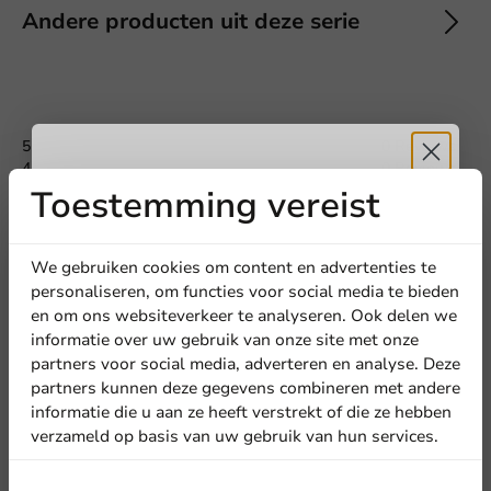
Andere producten uit deze serie
5
0 Reviews
4
0 Reviews
3
0 Reviews
Toestemming vereist
Ontvang
5%
2
0 Reviews
1
0 Reviews
korting
We gebruiken cookies om content en advertenties te
personaliseren, om functies voor social media te bieden
Deel jouw ervaring
en om ons websiteverkeer te analyseren. Ook delen we
Ben je bekend met dit artikel? Deel jouw ervaring met andere
Meld je aan voor onze
informatie over uw gebruik van onze site met onze
en laat weten wat je er van vindt!
nieuwsbrief!
partners voor social media, adverteren en analyse. Deze
partners kunnen deze gegevens combineren met andere
Schrijf een review
informatie die u aan ze heeft verstrekt of die ze hebben
verzameld op basis van uw gebruik van hun services.
Aanmelden