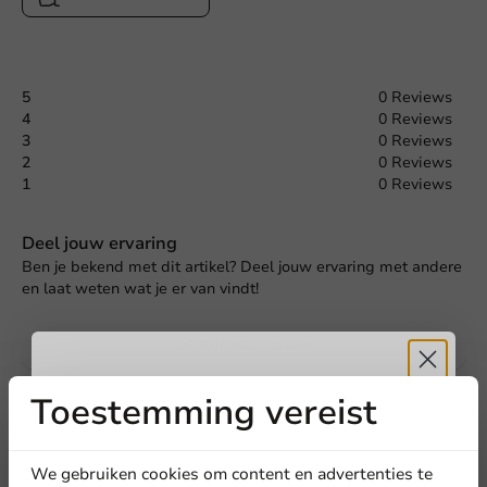
5
0 Reviews
4
0 Reviews
3
0 Reviews
2
0 Reviews
1
0 Reviews
Deel jouw ervaring
Ben je bekend met dit artikel? Deel jouw ervaring met andere
en laat weten wat je er van vindt!
Schrijf een review
Toestemming vereist
Ontvang
5%
korting
We gebruiken cookies om content en advertenties te