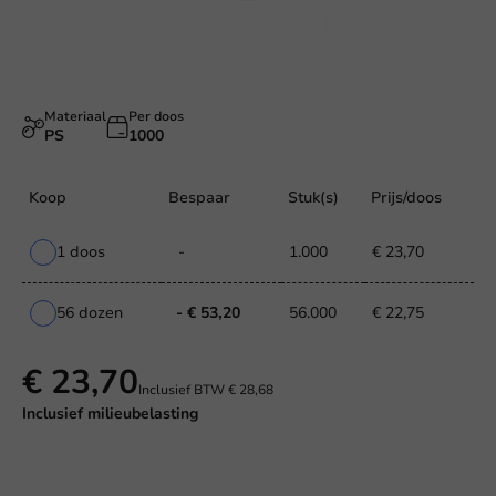
Materiaal
Per doos
PS
1000
Koop
Bespaar
Stuk(s)
Prijs/doos
1 doos
-
1.000
€ 23,70
56 dozen
- € 53,20
56.000
€ 22,75
€ 23,70
Inclusief BTW
€ 28,68
Inclusief
milieubelasting