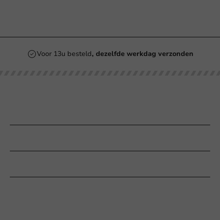
Voor 13u besteld
, dezelfde werkdag verzonden
Onze categorieën
Bedrukken
Klantenservice
Hulp nodig?