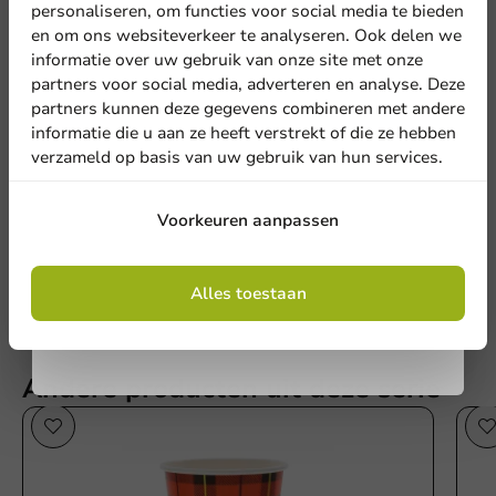
personaliseren, om functies voor social media te bieden
en om ons websiteverkeer te analyseren. Ook delen we
Meld je aan voor onze
informatie over uw gebruik van onze site met onze
nieuwsbrief!
partners voor social media, adverteren en analyse. Deze
partners kunnen deze gegevens combineren met andere
Schrijf de eerste review
informatie die u aan ze heeft verstrekt of die ze hebben
verzameld op basis van uw gebruik van hun services.
Deksel Wit (PS) voor koffiebeker ⌀70.3mm/6oz-7oz - 1.000 st.
Aanmelden
Voorkeuren aanpassen
Schrijf een review
Door je in te schrijven, ga je akkoord met de
algemene voorwaarden
Alles toestaan
.
Privacy policy
Andere producten uit deze serie