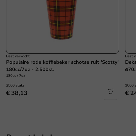
Best verkocht
Best 
Populaire rode koffiebeker schotse ruit 'Scotty'
Deks
180cc/7oz - 2.500st.
⌀70.
180cc / 7oz
2500 stuks
1000 
€ 38,13
€ 2