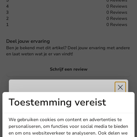
5
0 Reviews
4
0 Reviews
3
0 Reviews
2
0 Reviews
1
0 Reviews
Deel jouw ervaring
Ben je bekend met dit artikel? Deel jouw ervaring met andere
en laat weten wat je er van vindt!
Schrijf een review
Toestemming vereist
Ontvang
5%
korting
We gebruiken cookies om content en advertenties te
personaliseren, om functies voor social media te bieden
en om ons websiteverkeer te analyseren. Ook delen we
Meld je aan voor onze