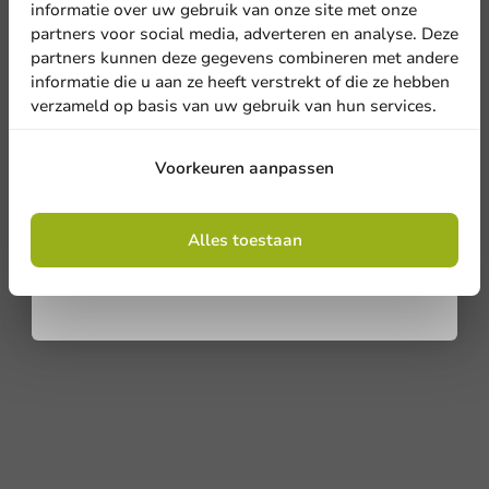
informatie over uw gebruik van onze site met onze
nieuwsbrief!
Schrijf de eerste review
partners voor social media, adverteren en analyse. Deze
partners kunnen deze gegevens combineren met andere
Kraft Papieren Drinkrietjes FSC® 200mm Ø6mm - 200 stuks
informatie die u aan ze heeft verstrekt of die ze hebben
verzameld op basis van uw gebruik van hun services.
Schrijf een review
Aanmelden
Voorkeuren aanpassen
Door je in te schrijven, ga je akkoord met de
algemene voorwaarden
Alles toestaan
.
Privacy policy