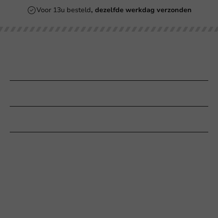
Voor 13u besteld
, dezelfde werkdag verzonden
Onze categorieën
Bedrukken
Klantenservice
Hulp nodig?
+31 (0) 55 767 6100
Bereikbaar ma t/m vr: 9:00-17:00 uur
klantenservice@packagingdirect.nl
Binnen 24 uur reactie