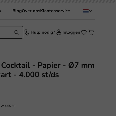
s
Blog
Over ons
Klantenservice
Hulp nodig?
Inloggen
s Cocktail - Papier - Ø7 mm
art - 4.000 st/ds
BTW
€ 55,60