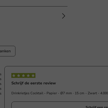
anken
s
s
Schrijf de eerste review
s
s
Drinkrietjes Cocktail - Papier - Ø7 mm · 15 cm - Zwart - 4.00
s
Schrijf een r