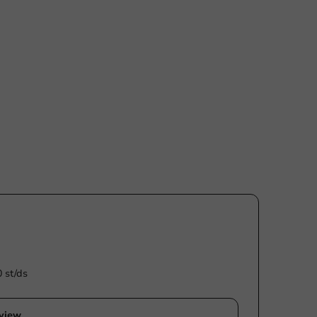
0 st/ds
eview