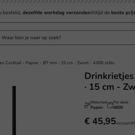
u besteld
, dezelfde werkdag verzonden
Altijd de
beste prij
jes Cocktail - Papier - Ø7 mm · 15 cm - Zwart - 4.000 st/ds
Drinkrietje
· 15 cm - Zw
Materiaal
Per doos
Papier
4000
€ 45,95
Inclusief 