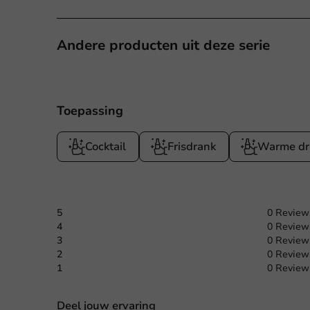
Andere producten uit deze serie
Toepassing
Cocktail
Frisdrank
Warme dr
5
0 Review
4
0 Review
3
0 Review
2
0 Review
1
0 Review
Deel jouw ervaring