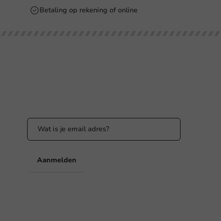
Betaling op rekening of online
Blijf op de hoogte
Blijf op de hoogte van onze acties en
productnieuws!
nl
Aanmelden