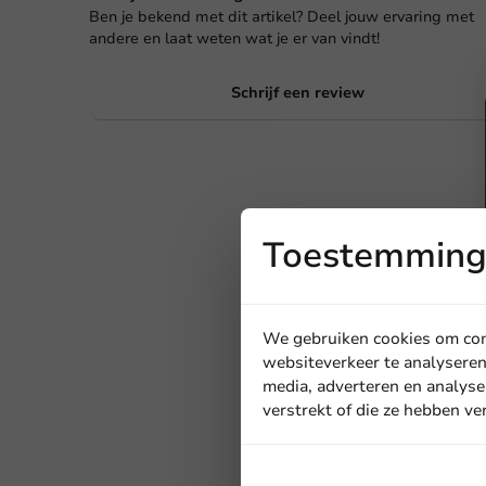
Ben je bekend met dit artikel? Deel jouw ervaring met
andere en laat weten wat je er van vindt!
Schrijf een review
Toestemming 
We gebruiken cookies om cont
websiteverkeer te analyseren
media, adverteren en analyse
verstrekt of die ze hebben v