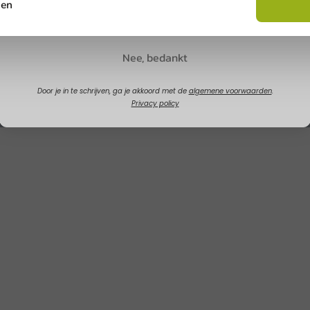
sen
Claim korting
Nee, bedankt
Door je in te schrijven, ga je akkoord met de
algemene voorwaarden
.
Privacy policy