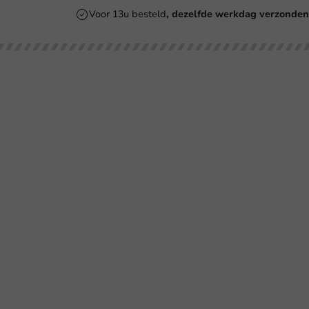
Voor 13u besteld
, dezelfde werkdag verzonde
Onze categorieën
Bedrukken
Kartonnen Koffiebekers
Koffiebekers
Re
Duurzame Koffiebekers
Bio koffiebekers
Be
Herbruikbare Koffiebekers
Ve
Roerstaafjes
Ve
Bl
Ov
SU
Co