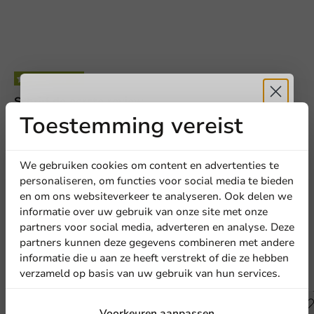
Schrijf de eerste review
Toestemming vereist
Ontvang
5%
Dubbelwandige beker - Kerstmis - Papier - 250ml - 500
st/ds.
korting
We gebruiken cookies om content en advertenties te
personaliseren, om functies voor social media te bieden
Schrijf een review
en om ons websiteverkeer te analyseren. Ook delen we
Meld je aan voor onze
informatie over uw gebruik van onze site met onze
nieuwsbrief!
partners voor social media, adverteren en analyse. Deze
partners kunnen deze gegevens combineren met andere
informatie die u aan ze heeft verstrekt of die ze hebben
verzameld op basis van uw gebruik van hun services.
Andere producten uit deze serie
Aanmelden
Voorkeuren aanpassen