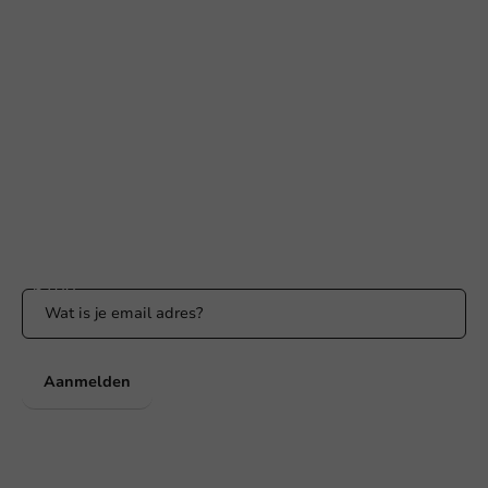
Hulp nodig?
+31 (0) 55 767 6100
Bereikbaar ma t/m vr: 9:00-17:00 uur
klantenservice@packagingdirect.nl
Binnen 24 uur reactie
WhatsApp ons
Bereikbaar ma t/m vr: 9:00-17:00 uur
Blijf op de hoogte
Blijf op de hoogte van onze acties en productnieuws!
Aanmelden