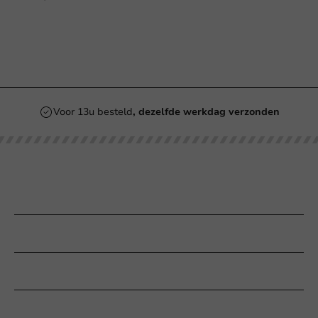
Voor 13u besteld
, dezelfde werkdag verzonden
Onze categorieën
Bedrukken
Klantenservice