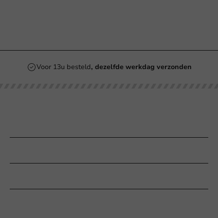
Voor 13u besteld
, dezelfde werkdag verzonden
Onze categorieën
Bedrukken
Klantenservice