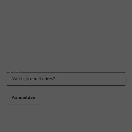
Hulp nodig?
+31 (0) 55 767 6100
Bereikbaar ma t/m vr: 9:00-17:00 uur
klantenservice@packagingdirect.nl
Binnen 24 uur reactie
WhatsApp ons
Bereikbaar ma t/m vr: 9:00-17:00 uur
Blijf op de hoogte
Blijf op de hoogte van onze acties en productnieuws!
Aanmelden