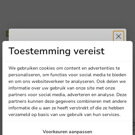
Schrijf de eerste review
Toestemming vereist
Ontvang
5%
Dubbelwandige Papieren Kerstbekers 300cc - 500 stuks
korting
We gebruiken cookies om content en advertenties te
Schrijf een review
personaliseren, om functies voor social media te bieden
en om ons websiteverkeer te analyseren. Ook delen we
Meld je aan voor onze
informatie over uw gebruik van onze site met onze
nieuwsbrief!
partners voor social media, adverteren en analyse. Deze
partners kunnen deze gegevens combineren met andere
informatie die u aan ze heeft verstrekt of die ze hebben
Andere producten uit deze serie
verzameld op basis van uw gebruik van hun services.
Aanmelden
Voorkeuren aanpassen