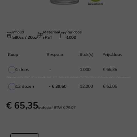
Inhoud
Materiaal
Per doos
590cc / 20oz
rPET
1000
Koop
Bespaar
Stuk(s)
Prijs/doos
1 doos
-
1.000
€ 65,35
12 dozen
- € 39,60
12.000
€ 62,05
€ 65,35
Inclusief BTW
€ 79,07