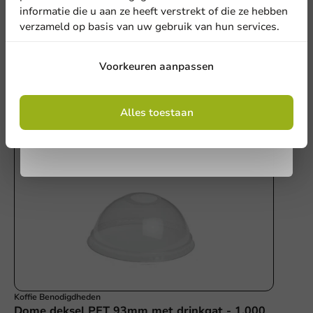
Schrijf een review
informatie die u aan ze heeft verstrekt of die ze hebben
verzameld op basis van uw gebruik van hun services.
Aanmelden
Voorkeuren aanpassen
Andere producten uit deze serie
Door je in te schrijven, ga je akkoord met de
algemene voorwaarden
Alles toestaan
.
Privacy policy
Koffie Benodigdheden
Dome deksel PET 93mm met drinkgat - 1.000