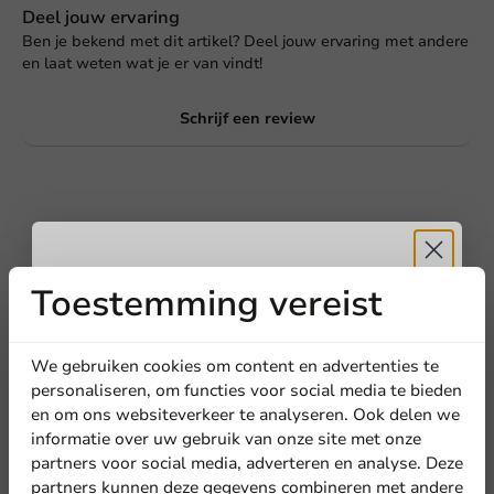
Deel jouw ervaring
Ben je bekend met dit artikel? Deel jouw ervaring met andere
en laat weten wat je er van vindt!
Schrijf een review
Toestemming vereist
Ontvang
5%
korting
We gebruiken cookies om content en advertenties te
personaliseren, om functies voor social media te bieden
Schrijf de eerste review
en om ons websiteverkeer te analyseren. Ook delen we
Meld je aan voor onze
informatie over uw gebruik van onze site met onze
IJskoffiebeker PET360® 590cc /20oz - 1.000 stuks
nieuwsbrief!
partners voor social media, adverteren en analyse. Deze
partners kunnen deze gegevens combineren met andere