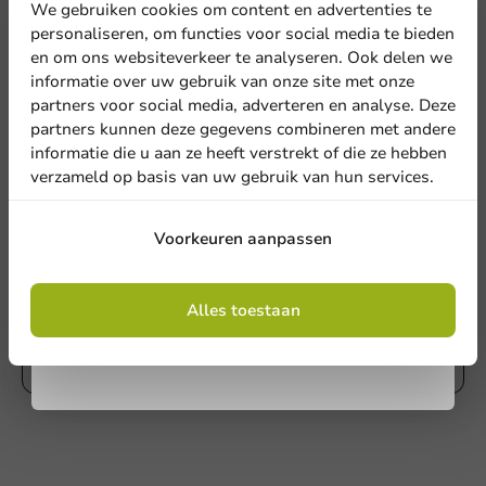
korting
We gebruiken cookies om content en advertenties te
personaliseren, om functies voor social media te bieden
en om ons websiteverkeer te analyseren. Ook delen we
Meld je aan voor onze
informatie over uw gebruik van onze site met onze
nieuwsbrief!
partners voor social media, adverteren en analyse. Deze
partners kunnen deze gegevens combineren met andere
informatie die u aan ze heeft verstrekt of die ze hebben
verzameld op basis van uw gebruik van hun services.
Aanmelden
Voorkeuren aanpassen
Schrijf de eerste review
Door je in te schrijven, ga je akkoord met de
Herbruikbare RVS rietjes assorti 235mm - 12 stuks
algemene voorwaarden
Alles toestaan
.
Privacy policy
Schrijf een review