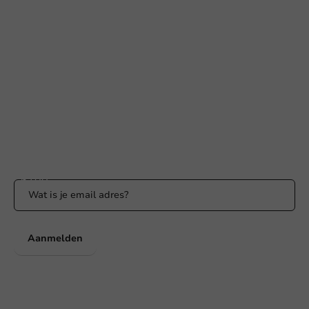
Hulp nodig?
+31 (0) 55 767 6100
Bereikbaar ma t/m vr: 9:00-17:00 uur
klantenservice@packagingdirect.nl
Binnen 24 uur reactie
WhatsApp ons
Bereikbaar ma t/m vr: 9:00-17:00 uur
Blijf op de hoogte
Blijf op de hoogte van onze acties en productnieuws!
Aanmelden