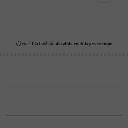
Voor 13u besteld
, dezelfde werkdag verzonden
Onze categorieën
Bedrukken
Klantenservice