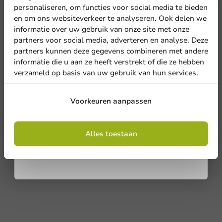
korting
personaliseren, om functies voor social media te bieden
en om ons websiteverkeer te analyseren. Ook delen we
Meld je aan voor onze
informatie over uw gebruik van onze site met onze
nieuwsbrief!
partners voor social media, adverteren en analyse. Deze
partners kunnen deze gegevens combineren met andere
informatie die u aan ze heeft verstrekt of die ze hebben
verzameld op basis van uw gebruik van hun services.
Aanmelden
Voorkeuren aanpassen
Door je in te schrijven, ga je akkoord met de
algemene voorwaarden
Alles toestaan
.
Privacy policy