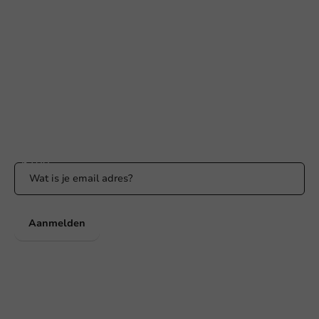
+31 (0) 55 767 6100
Bereikbaar ma t/m vr: 9:00-17:00 uur
klantenservice@packagingdirect.nl
Binnen 24 uur reactie
WhatsApp ons
Bereikbaar ma t/m vr: 9:00-17:00 uur
Blijf op de hoogte
Blijf op de hoogte van onze acties en productnieuws!
Aanmelden