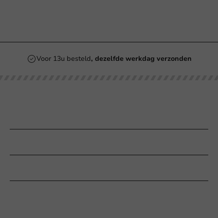
Voor 13u besteld
, dezelfde werkdag verzonden
Onze categorieën
Bedrukken
Klantenservice
Hulp nodig?