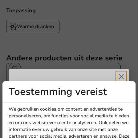
Toepassing
Warme dranken
Andere producten uit deze serie
Toestemming vereist
Ontvang
5%
korting
We gebruiken cookies om content en advertenties te
personaliseren, om functies voor social media te bieden
en om ons websiteverkeer te analyseren. Ook delen we
Meld je aan voor onze
informatie over uw gebruik van onze site met onze
nieuwsbrief!
partners voor social media, adverteren en analyse. Deze