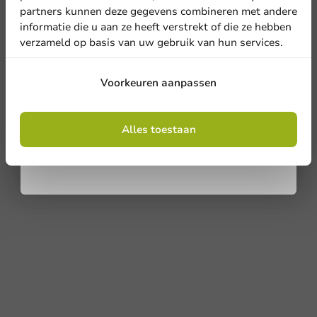
partners kunnen deze gegevens combineren met andere
Koffie Benodigdheden
informatie die u aan ze heeft verstrekt of die ze hebben
Voordeel: 500 suikersticks, 500 creamersticks,
verzameld op basis van uw gebruik van hun services.
1.000 roerstaafjes hout
Aanmelden
1 stuk
Niet op voorraad
Voorkeuren aanpassen
€ 22,95
Door je in te schrijven, ga je akkoord met de
algemene voorwaarden
Alles toestaan
.
Privacy policy