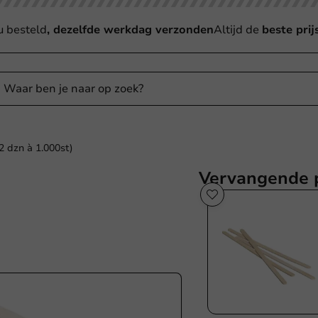
u besteld
, dezelfde werkdag verzonden
Altijd de
beste prij
2 dzn à 1.000st)
Vervangende 