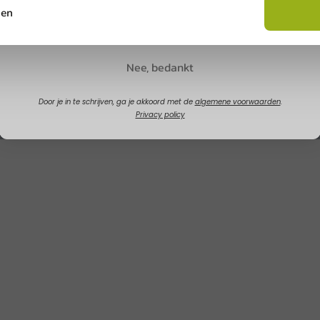
sen
Claim korting
Nee, bedankt
Door je in te schrijven, ga je akkoord met de
algemene voorwaarden
.
Privacy policy