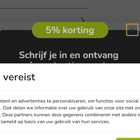
40mm 2.000 st/ds. (2 dzn à 1.00
vereist
ent en advertenties te personaliseren, om functies voor social
. Ook delen we informatie over uw gebruik van onze site met on
. Deze partners kunnen deze gegevens combineren met andere in
erzameld op basis van uw gebruik van hun services.
Email