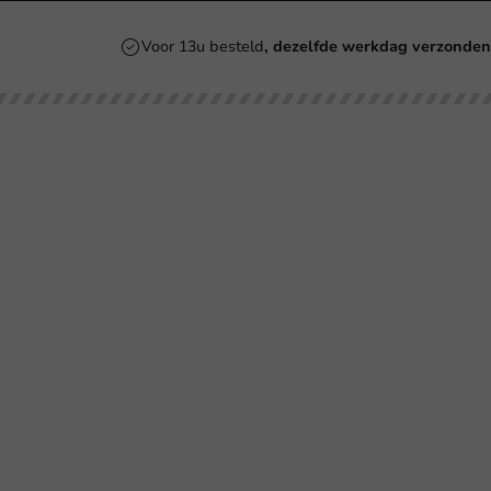
Voor 13u besteld
, dezelfde werkdag verzonde
Onze categorieën
Bedrukken
Kartonnen Koffiebekers
Koffiebekers
Re
Duurzame Koffiebekers
Bio koffiebekers
Be
Herbruikbare Koffiebekers
Ve
Roerstaafjes
Ve
Bl
Ov
SU
Co