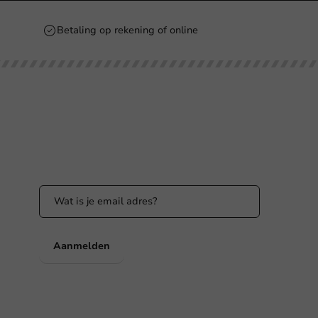
Betaling op rekening of online
Blijf op de hoogte
Blijf op de hoogte van onze acties en
productnieuws!
nl
Aanmelden