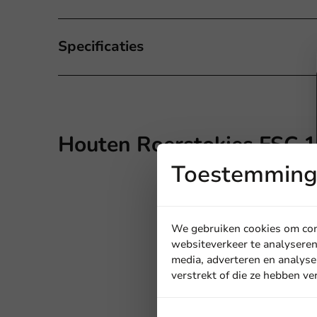
Specificaties
Houten Roerstokjes FSC 1
Toestemming 
We gebruiken cookies om cont
websiteverkeer te analyseren
media, adverteren en analyse
verstrekt of die ze hebben v