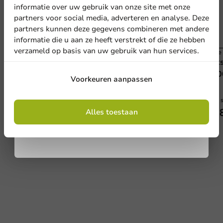
Meld je aan voor onze
informatie over uw gebruik van onze site met onze
nieuwsbrief!
partners voor social media, adverteren en analyse. Deze
partners kunnen deze gegevens combineren met andere
informatie die u aan ze heeft verstrekt of die ze hebben
verzameld op basis van uw gebruik van hun services.
Best verkocht
Koffi
Kartonnen kraft koffiebeker 200cc/8oz -
Deks
Aanmelden
1.000st.
1.00
Voorkeuren aanpassen
200cc / 8oz
1000 stuks
1000 
Door je in te schrijven, ga je akkoord met de
€ 25,35
€ 2
algemene voorwaarden
Alles toestaan
.
Privacy policy