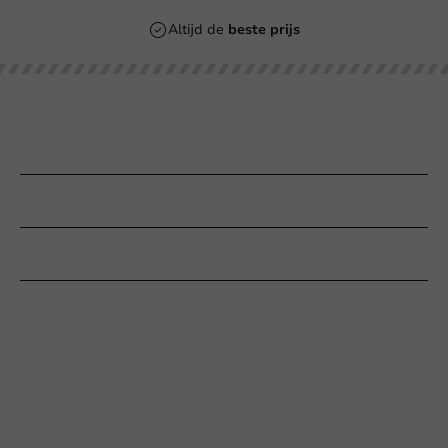
Altijd de
beste prijs
Onze categorieën
Bedrukken
Klantenservice
Hulp nodig?
+31 (0) 55 767 6100
Bereikbaar ma t/m vr: 9:00-17:00 uur
klantenservice@packagingdirect.nl
Binnen 24 uur reactie