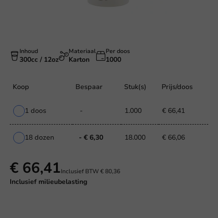
Inhoud
Materiaal
Per doos
300cc / 12oz
Karton
1000
Koop
Bespaar
Stuk(s)
Prijs/doos
1 doos
-
1.000
€ 66,41
18 dozen
- € 6,30
18.000
€ 66,06
€ 66,41
Inclusief BTW
€ 80,36
Inclusief
milieubelasting