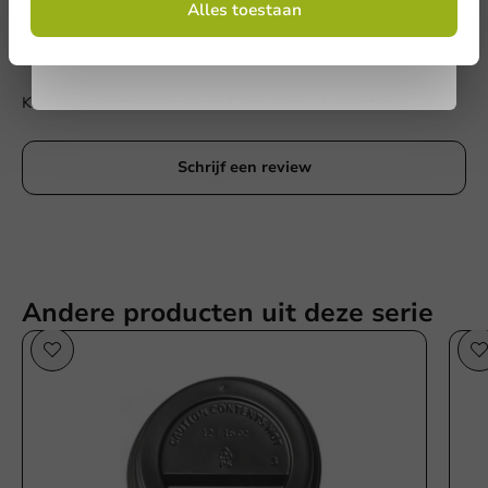
algemene voorwaarden
Alles toestaan
.
Privacy policy
Schrijf de eerste review
Kartonnen koffiebeker Kerst 300cc/12oz - 1.000 st/ds.
Schrijf een review
Andere producten uit deze serie