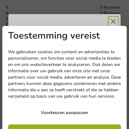
5
0 Reviews
4
0 Reviews
3
0 Reviews
2
0 Reviews
1
0 Reviews
Toestemming vereist
Ontvang
5%
Deel jouw ervaring
korting
We gebruiken cookies om content en advertenties te
Ben je bekend met dit artikel? Deel jouw ervaring met andere
personaliseren, om functies voor social media te bieden
en laat weten wat je er van vindt!
en om ons websiteverkeer te analyseren. Ook delen we
Meld je aan voor onze
informatie over uw gebruik van onze site met onze
Schrijf een review
nieuwsbrief!
partners voor social media, adverteren en analyse. Deze
partners kunnen deze gegevens combineren met andere
informatie die u aan ze heeft verstrekt of die ze hebben
verzameld op basis van uw gebruik van hun services.
Aanmelden
Voorkeuren aanpassen
Door je in te schrijven, ga je akkoord met de