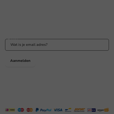
Binnen 24 uur reactie
WhatsApp ons
Bereikbaar ma t/m vr: 9:00-17:00 uur
Blijf op de hoogte
Blijf op de hoogte van onze acties en productnieuws!
Aanmelden