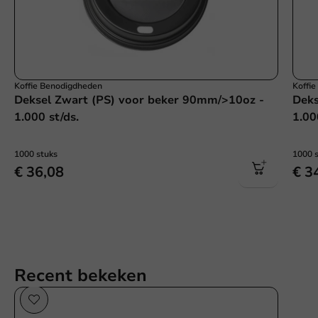
Koffie Benodigdheden
Koffi
Deksel Zwart (PS) voor beker 90mm/>10oz -
Deks
1.000 st/ds.
1.00
1000 stuks
1000 
€ 36,08
€ 3
Recent bekeken