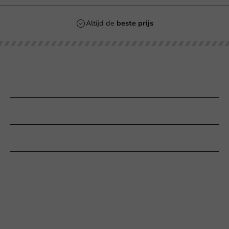
Altijd de
beste prijs
Onze categorieën
Bedrukken
Klantenservice
Hulp nodig?
+31 (0) 55 767 6100
Bereikbaar ma t/m vr: 9:00-17:00 uur
klantenservice@packagingdirect.nl