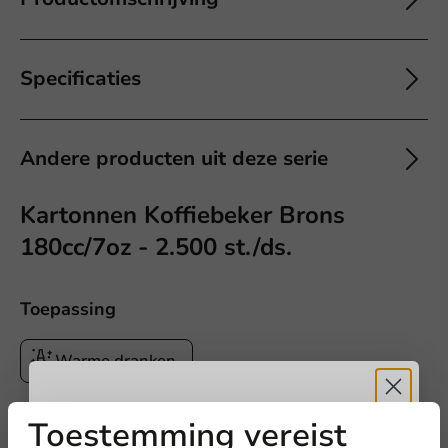
Specificaties
Andere producten uit deze serie
Kartonnen Koffiebeker Brons
180cc/7oz - 2.500 st./ds.
Toepassing
Warme dranken
Toestemming vereist
Ontvang
5%