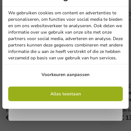
Andere producten uit deze serie
korting
We gebruiken cookies om content en advertenties te
personaliseren, om functies voor social media te bieden
en om ons websiteverkeer te analyseren. Ook delen we
Meld je aan voor onze
informatie over uw gebruik van onze site met onze
nieuwsbrief!
partners voor social media, adverteren en analyse. Deze
partners kunnen deze gegevens combineren met andere
informatie die u aan ze heeft verstrekt of die ze hebben
verzameld op basis van uw gebruik van hun services.
Aanmelden
Voorkeuren aanpassen
Koffie Benodigdheden
Koffi
Door je in te schrijven, ga je akkoord met de
Voordeelverpakking: 1.000 suikerstaafjes van 4
Crea
algemene voorwaarden
Alles toestaan
.
Privacy policy
gram
st/ds
1000 stuks
500 s
€ 17,25
€ 1