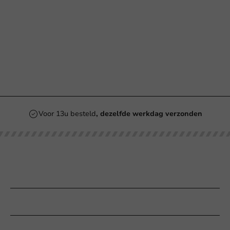
Voor 13u besteld
, dezelfde werkdag verzonden
Onze categorieën
Bedrukken
Klantenservice