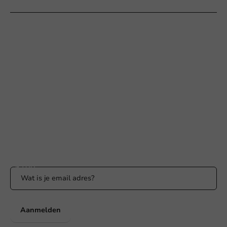
Hulp nodig?
+31 (0) 55 767 6100
Bereikbaar ma t/m vr: 9:00-17:00 uur
klantenservice@packagingdirect.nl
Binnen 24 uur reactie
WhatsApp ons
Bereikbaar ma t/m vr: 9:00-17:00 uur
Blijf op de hoogte
Blijf op de hoogte van onze acties en productnieuws!
Aanmelden