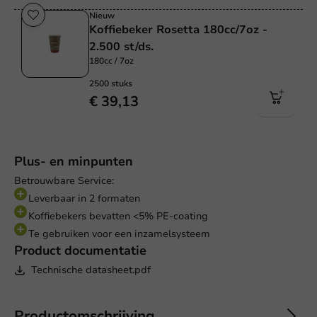
Nieuw
Koffiebeker Rosetta 180cc/7oz -
2.500 st/ds.
180cc / 7oz
2500 stuks
€ 39,13
Plus- en minpunten
Betrouwbare Service:
Leverbaar in 2 formaten
Koffiebekers bevatten <5% PE-coating
Te gebruiken voor een inzamelsysteem
Product documentatie
Technische datasheet.pdf
Productomschrijving