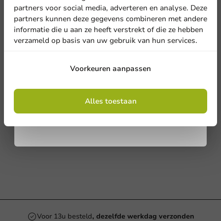
nieuwsbrief!
partners voor social media, adverteren en analyse. Deze
partners kunnen deze gegevens combineren met andere
informatie die u aan ze heeft verstrekt of die ze hebben
verzameld op basis van uw gebruik van hun services.
Aanmelden
Voorkeuren aanpassen
Door je in te schrijven, ga je akkoord met de
algemene voorwaarden
Alles toestaan
.
Privacy policy
Voor 13u besteld
, dezelfde werkdag verzonden