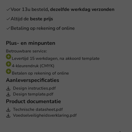
Voor 13u besteld
, dezelfde werkdag verzonden
Altijd de
beste prijs
Betaling op rekening of online
Plus- en minpunten
Betrouwbare service:
Levertijd 15 werkdagen, na akkoord template
4-kleurendruk (CMYK)
Betalen op rekening of online
Aanleverspecificaties
Design instructies.pdf
Design template.pdf
Product documentatie
Technische datasheet.pdf
Voedselveiligheidsverklaring.pdf