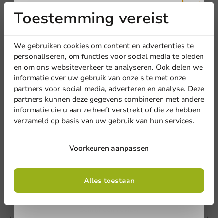
en laat weten wat je er van vindt!
Toestemming vereist
Ontvang
5%
Schrijf een review
Bedrijf
korting
We gebruiken cookies om content en advertenties te
personaliseren, om functies voor social media te bieden
en om ons websiteverkeer te analyseren. Ook delen we
Meld je aan voor onze
informatie over uw gebruik van onze site met onze
Locatie
nieuwsbrief!
partners voor social media, adverteren en analyse. Deze
partners kunnen deze gegevens combineren met andere
informatie die u aan ze heeft verstrekt of die ze hebben
Land
verzameld op basis van uw gebruik van hun services.
Aanmelden
Voorkeuren aanpassen
Schrijf de eerste review
Telefoonnummer
E-mail
Milkshakebekers bedrukken karton 300cc/12oz volledig
Door je in te schrijven, ga je akkoord met de
algemene voorwaarden
Alles toestaan
.
bedrukt
Privacy policy
Geen producten geselecteerd.
Schrijf een review