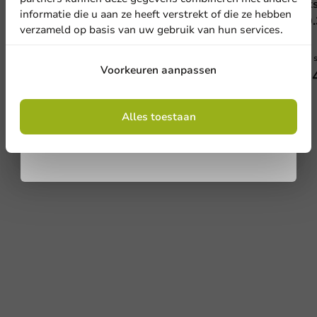
Populaire rode koffiebeker schotse ruit 'Scotty'
Deks
informatie die u aan ze heeft verstrekt of die ze hebben
180cc/7oz - 2.500st.
⌀70.
verzameld op basis van uw gebruik van hun services.
180cc / 7oz
2500 stuks
1000 
Aanmelden
Voorkeuren aanpassen
€ 38,13
€ 2
Door je in te schrijven, ga je akkoord met de
algemene voorwaarden
Alles toestaan
.
Privacy policy