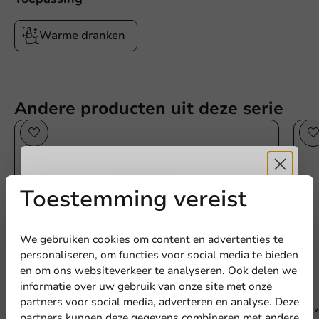
Warme dranken
Andere producten uit deze serie
Toestemming vereist
Ontvang
5%
korting
We gebruiken cookies om content en advertenties te
personaliseren, om functies voor social media te bieden
en om ons websiteverkeer te analyseren. Ook delen we
Meld je aan voor onze
informatie over uw gebruik van onze site met onze
nieuwsbrief!
partners voor social media, adverteren en analyse. Deze
Best verkocht
Best 
partners kunnen deze gegevens combineren met andere