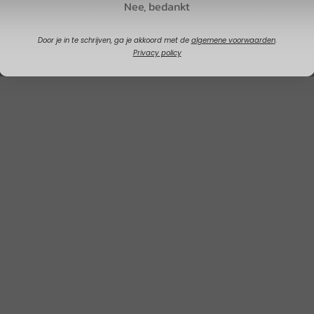
Nee, bedankt
€ 17,25
€ 22,95
Door je in te schrijven, ga je akkoord met de
algemene voorwaarden
.
Privacy policy