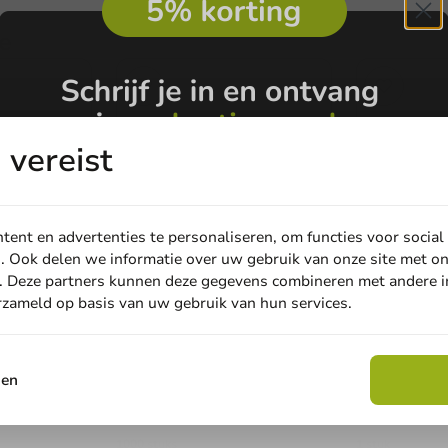
e
vereist
ent en advertenties te personaliseren, om functies voor social
. Ook delen we informatie over uw gebruik van onze site met on
. Deze partners kunnen deze gegevens combineren met andere in
erzameld op basis van uw gebruik van hun services.
Email
Koffie Benodigdheden
Koffie Benodig
S) voor
Voordeelverpakking: 1.000
Voordeel: 5
sen
0mm/8oz -
suikerstaafjes van 4 gram
500 creamer
Claim korting
roerstaafje
1000 stuks
1 stuk