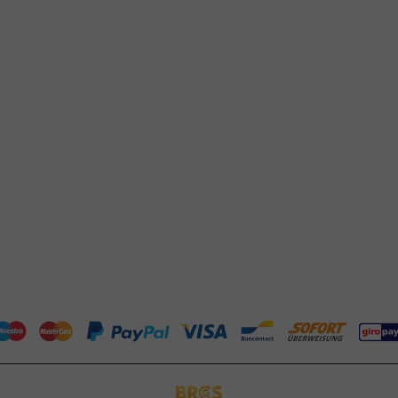
Klantenservice
Hulp nodig?
tourneren
+31 (0) 55 767 6100
talen
Bereikbaar ma t/m vr: 9:00-17:00 uur
klantenservice@packagingdirect.
rzenden
Binnen 24 uur reactie
elgestelde vragen
WhatsApp ons
og
Bereikbaar ma t/m vr: 9:00-17:00 uur
er PackagingDirect.nl BV
P-richtlijnen
ntact