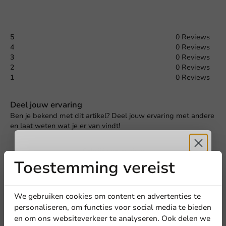
5
0 Reviews
4
0 Reviews
3
0 Reviews
2
0 Reviews
1
0 Reviews
Deel jouw ervaring
Ben je bekend met dit artikel? Deel jouw ervaring met andere
en laat weten wat je er van vindt!
Schrijf een review
Toestemming vereist
Ontvang
5%
korting
We gebruiken cookies om content en advertenties te
personaliseren, om functies voor social media te bieden
en om ons websiteverkeer te analyseren. Ook delen we
Meld je aan voor onze