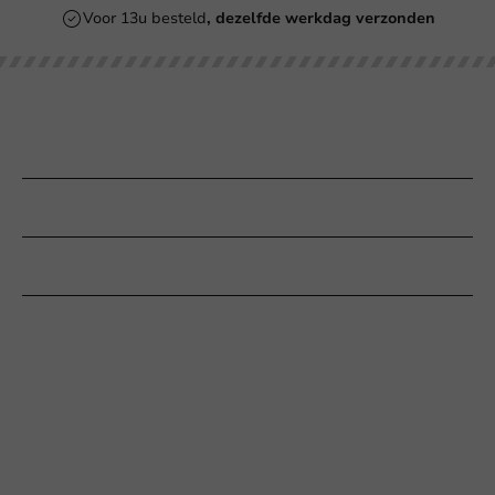
Voor 13u besteld
, dezelfde werkdag verzonden
Onze categorieën
Bedrukken
Klantenservice
Hulp nodig?
+31 (0) 55 767 6100
Bereikbaar ma t/m vr: 9:00-17:00 uur
klantenservice@packagingdirect.nl
Binnen 24 uur reactie