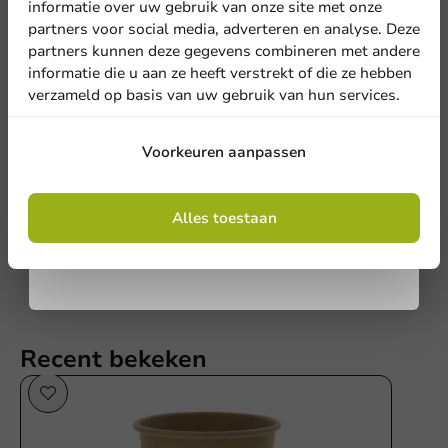
informatie over uw gebruik van onze site met onze
nieuwsbrief!
partners voor social media, adverteren en analyse. Deze
partners kunnen deze gegevens combineren met andere
informatie die u aan ze heeft verstrekt of die ze hebben
verzameld op basis van uw gebruik van hun services.
Schrijf de eerste review
Aanmelden
Kartonnen Kraft Koffiebeker 250cc/10oz - 1.000 st/ds.
Voorkeuren aanpassen
Door je in te schrijven, ga je akkoord met de
Schrijf een review
algemene voorwaarden
Alles toestaan
.
Privacy policy
Recent bekeken