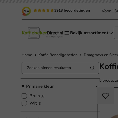
3918 beoordelingen
Voor 13
9.4
Bekijk assortiment
Home
Koffie Benodigdheden
Draagtrays en Slee
Koff
5 product
Primaire kleur
Bruin
(4)
Wit
(1)