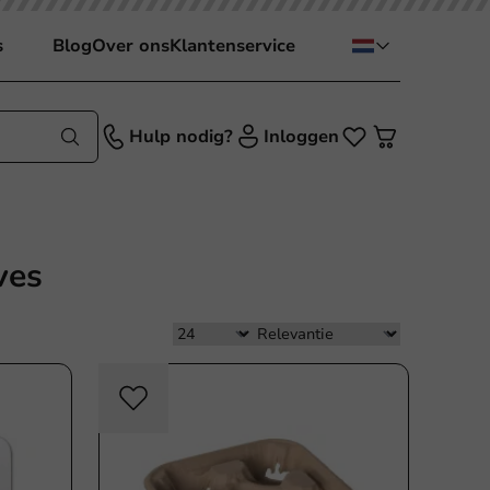
s
Blog
Over ons
Klantenservice
Hulp nodig?
Inloggen
ves