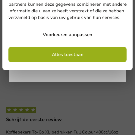
1
0 Reviews
partners kunnen deze gegevens combineren met andere
informatie die u aan ze heeft verstrekt of die ze hebben
Deel jouw ervaring
Land
verzameld op basis van uw gebruik van hun services.
Ben je bekend met dit artikel? Deel jouw ervaring met andere
en laat weten wat je er van vindt!
Aanmelden
Voorkeuren aanpassen
Telefoonnummer
E-mail
Schrijf een review
Door je in te schrijven, ga je akkoord met de
algemene voorwaarden
Alles toestaan
.
Privacy policy
Geen producten geselecteerd.
Versturen
Schrijf de eerste review
Koffiebekers To-Go XL bedrukken Full Colour 400cc/16oz