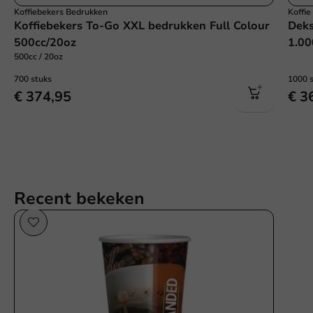
Koffiebekers Bedrukken
Koffi
Koffiebekers To-Go XXL bedrukken Full Colour
Deks
500cc/20oz
1.00
500cc / 20oz
700 stuks
1000 
€ 374,95
€ 3
Recent bekeken