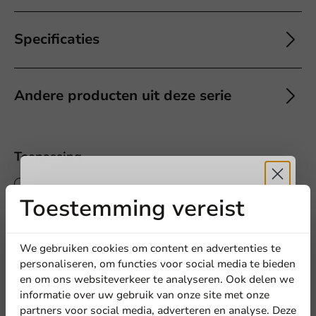
Specificaties
Andere producten uit deze serie
Offerte aanvragen
Toepassing
Titel
Voornaam
Achternaam
Warme dranken
Toestemming vereist
Ontvang
5%
Bedrijf
korting
We gebruiken cookies om content en advertenties te
5
0 Reviews
personaliseren, om functies voor social media te bieden
4
0 Reviews
en om ons websiteverkeer te analyseren. Ook delen we
Meld je aan voor onze
3
0 Reviews
informatie over uw gebruik van onze site met onze
Locatie
2
0 Reviews
nieuwsbrief!
partners voor social media, adverteren en analyse. Deze