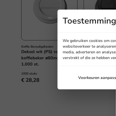
Toestemming 
We gebruiken cookies om cont
websiteverkeer te analyseren
Koffie Benodigdheden
Koffie Benodigdheden
Deksel wit (PS) voor
Deksel zwart (P
media, adverteren en analyse
verstrekt of die ze hebben v
koffiebeker ⌀80mm/8oz -
koffiebeker ⌀8
1.000 st.
1.000 st.
1000 stuks
1000 stuks
Voorkeuren aanpas
€ 28,28
€ 30,28