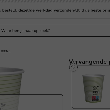
u besteld
, dezelfde werkdag verzonden
Altijd de
beste prij
.000st.
Vervangende 