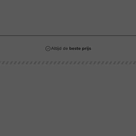
n
Altijd de
beste prijs
Klantenservice
Hulp nodig?
tourneren
+31 (0) 55 767 6100
talen
Bereikbaar ma t/m vr: 9:00-17:00 uur
klantenservice@packagingdirect.
rzenden
Binnen 24 uur reactie
elgestelde vragen
WhatsApp ons
og
Bereikbaar ma t/m vr: 9:00-17:00 uur
er PackagingDirect.nl BV