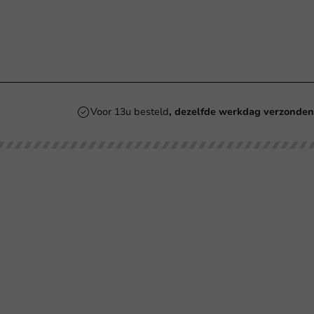
Voor 13u besteld
, dezelfde werkdag verzonde
Onze categorieën
Bedrukken
Kartonnen Koffiebekers
Koffiebekers
Re
Duurzame Koffiebekers
Bio koffiebekers
Be
Herbruikbare Koffiebekers
Ve
Roerstaafjes
Ve
Bl
Ov