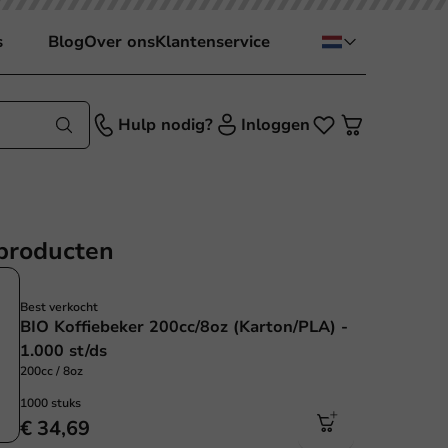
s
Blog
Over ons
Klantenservice
Hulp nodig?
Inloggen
producten
Best verkocht
BIO Koffiebeker 200cc/8oz (Karton/PLA) -
1.000 st/ds
200cc / 8oz
1000 stuks
€ 34,69