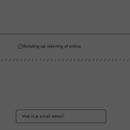
Betaling op rekening of online
Blijf op de hoogte
Blijf op de hoogte van onze acties en
productnieuws!
nl