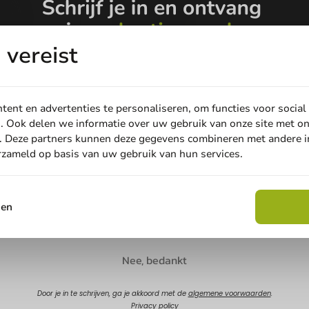
vereist
ent en advertenties te personaliseren, om functies voor social
. Ook delen we informatie over uw gebruik van onze site met on
Koffie Benodigdheden
Koffie Benodig
S) voor
Voordeelverpakking: 1.000
Voordeel: 5
. Deze partners kunnen deze gegevens combineren met andere in
erzameld op basis van uw gebruik van hun services.
0mm/8oz -
suikerstaafjes van 4 gram
500 creamer
Email
roerstaafje
1000 stuks
1 stuk
sen
€ 17,25
€ 22,95
Claim korting
Nee, bedankt
Door je in te schrijven, ga je akkoord met de
algemene voorwaarden
.
Privacy policy