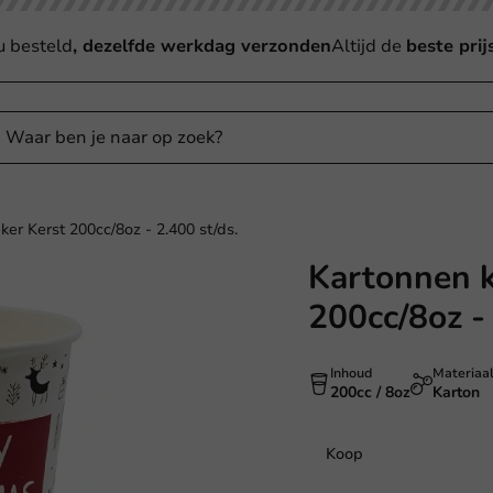
u besteld
, dezelfde werkdag verzonden
Altijd de
beste prij
ker Kerst 200cc/8oz - 2.400 st/ds.
Kartonnen k
200cc/8oz - 
Inhoud
Materiaa
200cc / 8oz
Karton
Koop