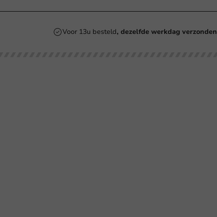
Voor 13u besteld
, dezelfde werkdag verzonde
Onze categorieën
Bedrukken
Kartonnen Koffiebekers
Koffiebekers
Re
Duurzame Koffiebekers
Bio koffiebekers
Be
Herbruikbare Koffiebekers
Ve
Roerstaafjes
Ve
Bl
Ov
SU
Co