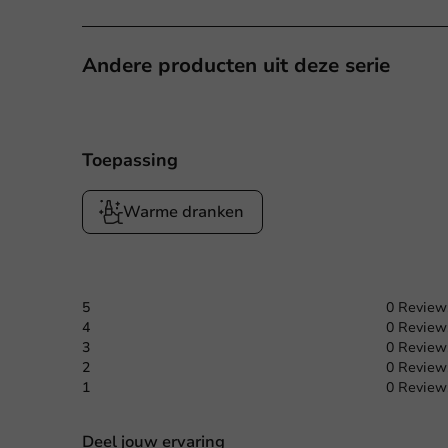
Andere producten uit deze serie
Toepassing
Warme dranken
5
0 Review
4
0 Review
3
0 Review
2
0 Review
1
0 Review
Deel jouw ervaring