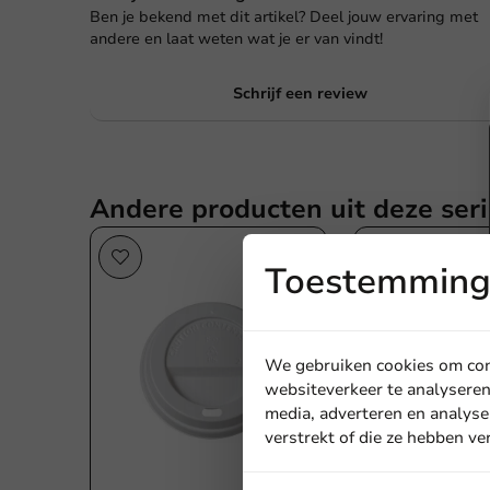
Ben je bekend met dit artikel? Deel jouw ervaring met
andere en laat weten wat je er van vindt!
Schrijf een review
Andere producten uit deze seri
Toestemming 
We gebruiken cookies om cont
websiteverkeer te analyseren
media, adverteren en analyse
verstrekt of die ze hebben v