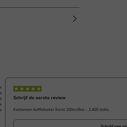
s
s
Schrijf de eerste review
s
s
Kartonnen koffiebeker Kerst 200cc/8oz - 2.400 st/ds.
s
Schrijf een r