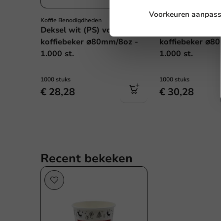
Voorkeuren aanpas
Koffie Benodigdheden
Koffie Benodigdheden
Deksel wit (PS) voor
Deksel zwart (P
koffiebeker ⌀80mm/8oz -
koffiebeker ⌀8
1.000 st.
1.000 st.
1000 stuks
1000 stuks
€ 28,28
€ 30,28
Recent bekeken