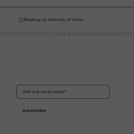
Betaling op rekening of online
Blijf op de hoogte
Blijf op de hoogte van onze acties en
productnieuws!
nl
Aanmelden