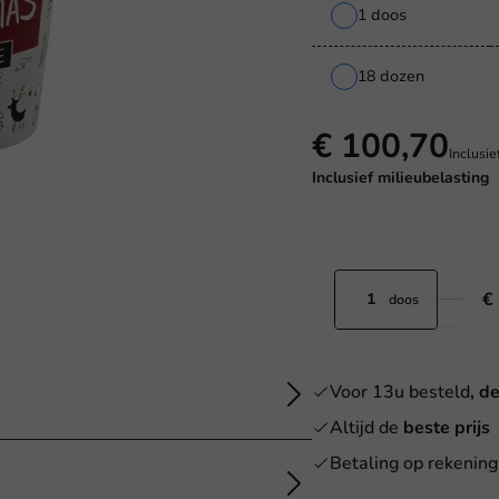
1 doos
18 dozen
€ 100,70
Inclusi
Inclusief
milieubelasting
€
doos
Voor 13u besteld
, d
Altijd de
beste prijs
Betaling op rekening