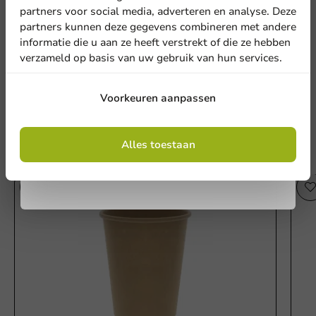
nieuwsbrief!
partners voor social media, adverteren en analyse. Deze
partners kunnen deze gegevens combineren met andere
Deksel wit (PS) voor koffiebeker ⌀80mm/8oz - 1.000 st.
informatie die u aan ze heeft verstrekt of die ze hebben
verzameld op basis van uw gebruik van hun services.
Schrijf een review
Aanmelden
Voorkeuren aanpassen
Door je in te schrijven, ga je akkoord met de
algemene voorwaarden
Alles toestaan
.
Privacy policy
Andere producten uit deze serie