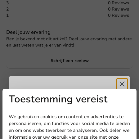
3
0 Reviews
2
0 Reviews
1
0 Reviews
Deel jouw ervaring
Ben je bekend met dit artikel? Deel jouw ervaring met andere
en laat weten wat je er van vindt!
Schrijf een review
Toestemming vereist
Ontvang
5%
korting
We gebruiken cookies om content en advertenties te
personaliseren, om functies voor social media te bieden
en om ons websiteverkeer te analyseren. Ook delen we
Meld je aan voor onze
informatie over uw gebruik van onze site met onze
Schrijf de eerste review