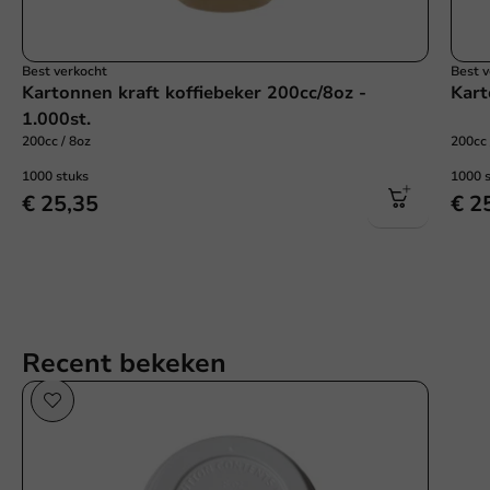
Best verkocht
Best 
Kartonnen kraft koffiebeker 200cc/8oz -
Kart
1.000st.
200cc / 8oz
200cc 
1000 stuks
1000 
€ 25,35
€ 2
Recent bekeken