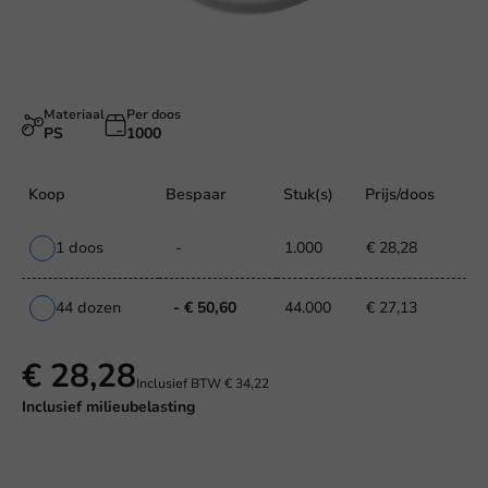
Materiaal
Per doos
PS
1000
Koop
Bespaar
Stuk(s)
Prijs/doos
1 doos
-
1.000
€ 28,28
44 dozen
- € 50,60
44.000
€ 27,13
€ 28,28
Inclusief BTW
€ 34,22
Inclusief
milieubelasting