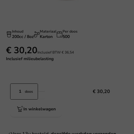
Inhoud
Materiaal
Per doos
200cc / 8oz
Karton
500
€ 30,20
Inclusief BTW
€ 36,54
Inclusief
milieubelasting
€ 30,20
doos
In winkelwagen