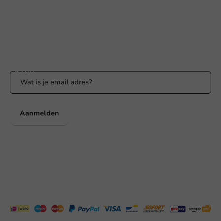
Binnen 24 uur reactie
WhatsApp ons
Bereikbaar ma t/m vr: 9:00-17:00 uur
Blijf op de hoogte
Blijf op de hoogte van onze acties en productnieuws!
Aanmelden