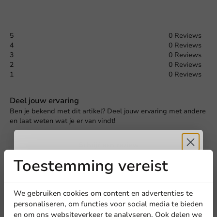
5
0 Reviews
4
0 Reviews
3
0 Reviews
2
0 Reviews
1
0 Reviews
Deel jouw ervaring
Ben je bekend met dit artikel? Deel jouw ervaring met andere
en laat weten wat je er van vindt!
Schrijf een review
Toestemming vereist
Ontvang
5%
korting
We gebruiken cookies om content en advertenties te
personaliseren, om functies voor social media te bieden
en om ons websiteverkeer te analyseren. Ook delen we