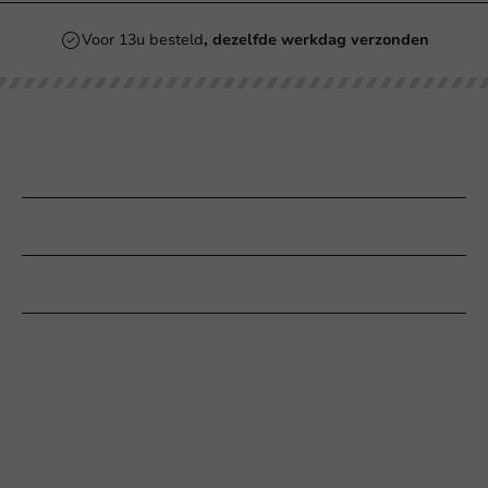
Voor 13u besteld
, dezelfde werkdag verzonden
Onze categorieën
Bedrukken
Klantenservice
Hulp nodig?
+31 (0) 55 767 6100
Bereikbaar ma t/m vr: 9:00-17:00 uur
klantenservice@packagingdirect.nl