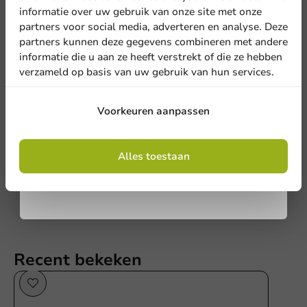
Meld je aan voor onze
informatie over uw gebruik van onze site met onze
nieuwsbrief!
partners voor social media, adverteren en analyse. Deze
partners kunnen deze gegevens combineren met andere
informatie die u aan ze heeft verstrekt of die ze hebben
Schrijf de eerste review
verzameld op basis van uw gebruik van hun services.
Koffiebeker Dubbelwandig Fijne Feestdagen 200cc/8oz - 500
Aanmelden
Voorkeuren aanpassen
st/ds.
Door je in te schrijven, ga je akkoord met de
Schrijf een review
algemene voorwaarden
Alles toestaan
.
Privacy policy
Recent bekeken