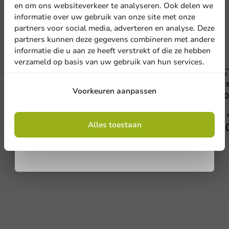
en om ons websiteverkeer te analyseren. Ook delen we
Meld je aan voor onze
informatie over uw gebruik van onze site met onze
nieuwsbrief!
partners voor social media, adverteren en analyse. Deze
partners kunnen deze gegevens combineren met andere
informatie die u aan ze heeft verstrekt of die ze hebben
verzameld op basis van uw gebruik van hun services.
Koffie Benodigdheden
Koffi
Deksel wit (PS) voor koffiebeker ⌀80mm/8oz -
Deks
Aanmelden
Voorkeuren aanpassen
1.000 st.
- 1.
Door je in te schrijven, ga je akkoord met de
1000 stuks
1000 
algemene voorwaarden
Alles toestaan
.
€ 28,28
€ 3
Privacy policy