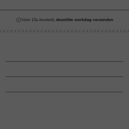
Voor 13u besteld
, dezelfde werkdag verzonden
Onze categorieën
Bedrukken
Klantenservice
Hulp nodig?
+31 (0) 55 767 6100
Bereikbaar ma t/m vr: 9:00-17:00 uur