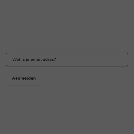
klantenservice@packagingdirect.nl
Binnen 24 uur reactie
WhatsApp ons
Bereikbaar ma t/m vr: 9:00-17:00 uur
Blijf op de hoogte
Blijf op de hoogte van onze acties en productnieuws!
Aanmelden