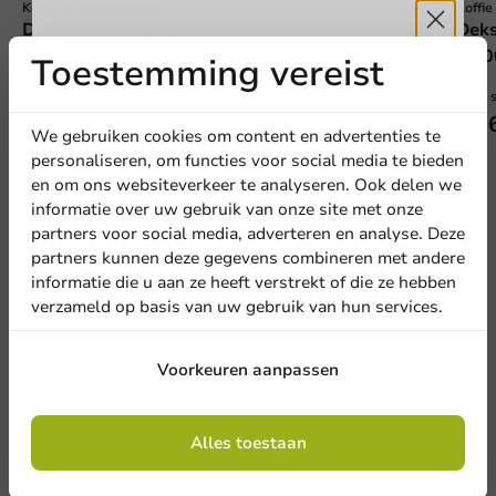
Koffie Benodigdheden
Koffi
Deksel zwart (PS) voor koffiebeker ⌀80mm/8oz
Deks
- 1.000 st.
1.00
Toestemming vereist
Ontvang
5%
1000 stuks
1000 
€ 30,28
€ 3
korting
We gebruiken cookies om content en advertenties te
personaliseren, om functies voor social media te bieden
en om ons websiteverkeer te analyseren. Ook delen we
Meld je aan voor onze
informatie over uw gebruik van onze site met onze
nieuwsbrief!
partners voor social media, adverteren en analyse. Deze
partners kunnen deze gegevens combineren met andere
informatie die u aan ze heeft verstrekt of die ze hebben
verzameld op basis van uw gebruik van hun services.
Aanmelden
Voorkeuren aanpassen
Door je in te schrijven, ga je akkoord met de
algemene voorwaarden
Alles toestaan
.
Privacy policy