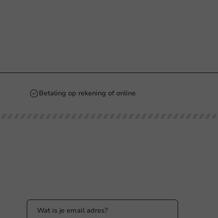
Betaling op rekening of online
Blijf op de hoogte
Blijf op de hoogte van onze acties en
productnieuws!
nl