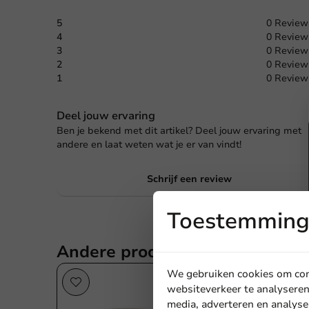
5
0 Review
4
0 Review
3
0 Review
2
0 Review
1
0 Review
Deel jouw ervaring
Ben je bekend met dit artikel? Deel jouw ervaring met
andere en laat weten wat je er van vindt!
Schrijf een review
Toestemming 
Andere producten uit deze seri
We gebruiken cookies om cont
websiteverkeer te analyseren
media, adverteren en analyse