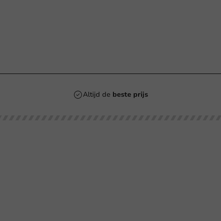
n
Altijd de
beste prijs
Klantenservice
Hulp nodig?
tourneren
+31 (0) 55 767 6100
talen
Bereikbaar ma t/m vr: 9:00-17:00 uur
klantenservice@packagingdirect.
rzenden
Binnen 24 uur reactie
elgestelde vragen
WhatsApp ons
og