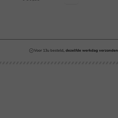
Voor 13u besteld
, dezelfde werkdag verzonde
Onze categorieën
Bedrukken
Kartonnen Koffiebekers
Koffiebekers
Re
Duurzame Koffiebekers
Bio koffiebekers
Be
Herbruikbare Koffiebekers
Ve
Roerstaafjes
Ve
Bl