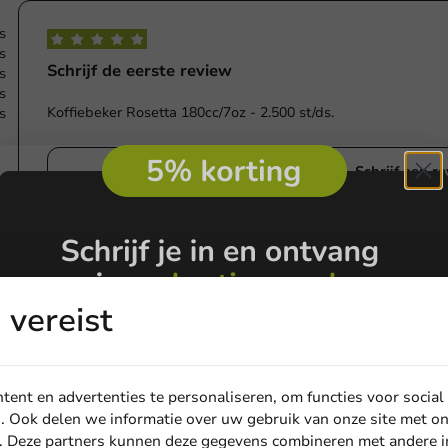
s
s
Schrijf de eerste review
s
s
Koffiebeker Rosetta 180cc/7oz - 2.500 st/ds.
s
Schrijf een r
vereist
e
ent en advertenties te personaliseren, om functies voor social
. Ook delen we informatie over uw gebruik van onze site met on
. Deze partners kunnen deze gegevens combineren met andere in