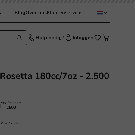
s
Blog
Over ons
Klantenservice
Hulp nodig?
Inloggen
 Rosetta 180cc/7oz - 2.500
l
Per doos
2500
BTW
€ 47,35