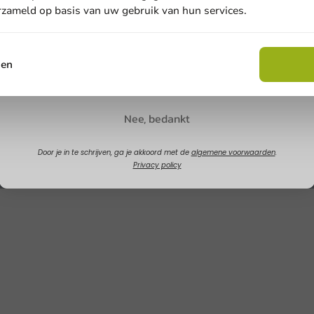
erzameld op basis van uw gebruik van hun services.
Email
sen
Claim korting
Nee, bedankt
Door je in te schrijven, ga je akkoord met de
algemene voorwaarden
.
Privacy policy