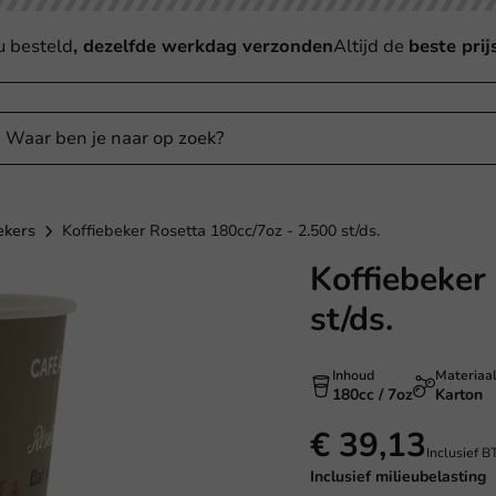
u besteld
, dezelfde werkdag verzonden
Altijd de
beste prij
ekers
Koffiebeker Rosetta 180cc/7oz - 2.500 st/ds.
Koffiebeker
st/ds.
Inhoud
Materiaa
180cc / 7oz
Karton
€ 39,13
Inclusief 
Inclusief
milieubelasting