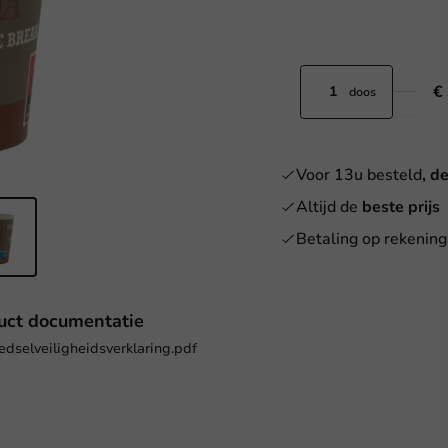
€
doos
Voor 13u besteld
, d
Altijd de
beste prijs
Betaling op rekening
uct documentatie
edselveiligheidsverklaring.pdf