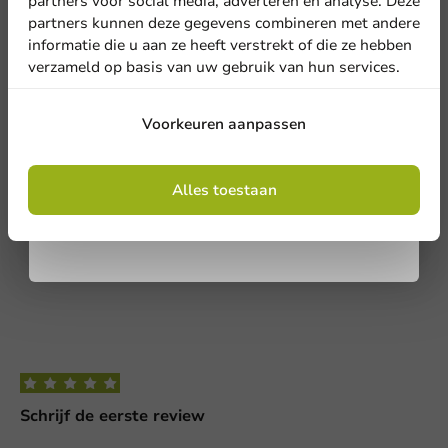
nieuwsbrief!
partners voor social media, adverteren en analyse. Deze
2
0 Reviews
1
0 Reviews
partners kunnen deze gegevens combineren met andere
informatie die u aan ze heeft verstrekt of die ze hebben
Land
verzameld op basis van uw gebruik van hun services.
Deel jouw ervaring
Ben je bekend met dit artikel? Deel jouw ervaring met andere
Aanmelden
en laat weten wat je er van vindt!
Voorkeuren aanpassen
Telefoonnummer
E-mail
Schrijf een review
Door je in te schrijven, ga je akkoord met de
algemene voorwaarden
Alles toestaan
.
Privacy policy
Geen producten geselecteerd.
Versturen
Schrijf de eerste review