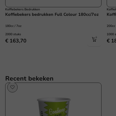
Koffiebekers Bedrukken
Koffi
Koffiebekers bedrukken Full Colour 180cc/7oz
Koff
180cc / 7oz
200cc 
2000 stuks
1000 
€ 163,70
€ 1
Recent bekeken