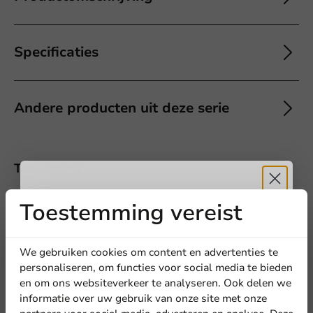
Specificaties
Andere producten uit deze serie
Offerte aanvragen
Toepassing
Titel
Voornaam
Achternaam
Warme dranken
Toestemming vereist
Ontvang
5%
Bedrijf
korting
We gebruiken cookies om content en advertenties te
personaliseren, om functies voor social media te bieden
5
0 Reviews
en om ons websiteverkeer te analyseren. Ook delen we
4
0 Reviews
Meld je aan voor onze
informatie over uw gebruik van onze site met onze
Locatie
3
0 Reviews