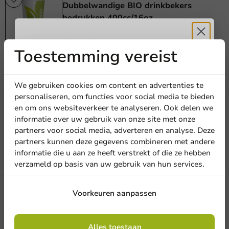
Dubbelwandige BIO drinkbekers
bedrukken 400cc/16oz
400cc / 16oz
400 stuks
Toestemming vereist
Ontvang
5%
€ 389,95
korting
We gebruiken cookies om content en advertenties te
personaliseren, om functies voor social media te bieden
en om ons websiteverkeer te analyseren. Ook delen we
Meld je aan voor onze
informatie over uw gebruik van onze site met onze
nieuwsbrief!
partners voor social media, adverteren en analyse. Deze
partners kunnen deze gegevens combineren met andere
informatie die u aan ze heeft verstrekt of die ze hebben
verzameld op basis van uw gebruik van hun services.
Aanmelden
Voorkeuren aanpassen
Door je in te schrijven, ga je akkoord met de
algemene voorwaarden
Alles toestaan
.