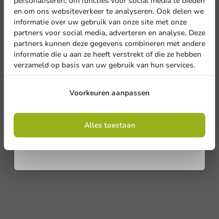
personaliseren, om functies voor social media te bieden
en om ons websiteverkeer te analyseren. Ook delen we
Meld je aan voor onze
informatie over uw gebruik van onze site met onze
Locatie
nieuwsbrief!
partners voor social media, adverteren en analyse. Deze
5
0 Reviews
partners kunnen deze gegevens combineren met andere
4
0 Reviews
informatie die u aan ze heeft verstrekt of die ze hebben
3
0 Reviews
Land
verzameld op basis van uw gebruik van hun services.
2
0 Reviews
1
0 Reviews
Aanmelden
Voorkeuren aanpassen
Deel jouw ervaring
Telefoonnummer
E-mail
Ben je bekend met dit artikel? Deel jouw ervaring met andere
Door je in te schrijven, ga je akkoord met de
en laat weten wat je er van vindt!
algemene voorwaarden
Alles toestaan
.
Privacy policy
Schrijf een review
Geen producten geselecteerd.
Versturen