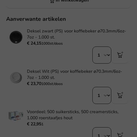
In winkelwagen
Aanverwante artikelen
Deksel zwart (PS) voor koffiebeker ⌀70.3mm/6oz-
7oz - 1.000 st.
€ 24,15
1000st/doos
Deksel Wit (PS) voor koffiebeker ⌀70.3mm/6oz-
7oz - 1.000 st.
€ 23,70
1000st/doos
Voordeel: 500 suikersticks, 500 creamersticks,
1.000 roerstaafjes hout
€ 22,95
1