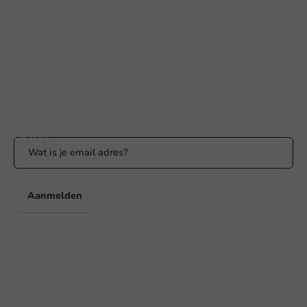
Bereikbaar ma t/m vr: 9:00-17:00 uur
klantenservice@packagingdirect.nl
Binnen 24 uur reactie
WhatsApp ons
Bereikbaar ma t/m vr: 9:00-17:00 uur
Blijf op de hoogte
Blijf op de hoogte van onze acties en productnieuws!
Aanmelden