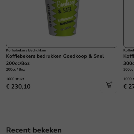
Koffiebekers Bedrukken
Koffi
Koffiebekers bedrukken Goedkoop & Snel
Koff
200cc/8oz
300c
200cc / 8oz
300cc 
1000 stuks
1000 
€ 230,10
€ 2
Recent bekeken