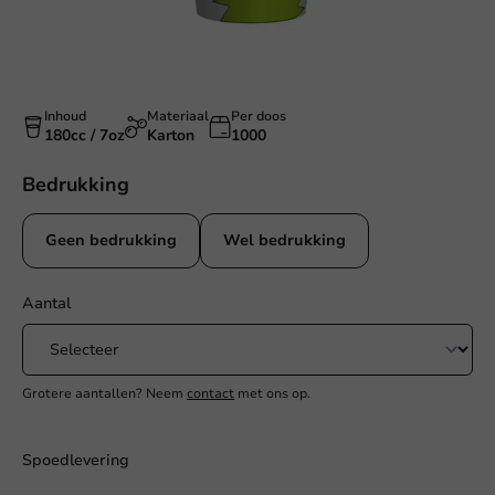
Inhoud
Materiaal
Per doos
180cc / 7oz
Karton
1000
Bedrukking
Geen bedrukking
Wel bedrukking
Aantal
Grotere aantallen? Neem
contact
met ons op.
Spoedlevering