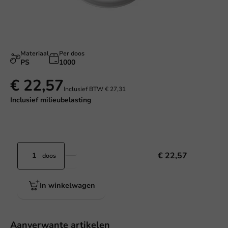
Materiaal
Per doos
PS
1000
€ 22,57
Inclusief BTW
€ 27,31
Inclusief
milieubelasting
€ 22,57
doos
In winkelwagen
Aanverwante artikelen