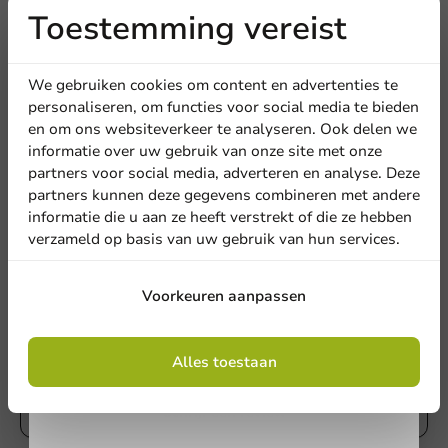
en laat weten wat je er van vindt!
Toestemming vereist
Ontvang
5%
Schrijf een review
korting
We gebruiken cookies om content en advertenties te
personaliseren, om functies voor social media te bieden
en om ons websiteverkeer te analyseren. Ook delen we
Meld je aan voor onze
informatie over uw gebruik van onze site met onze
nieuwsbrief!
partners voor social media, adverteren en analyse. Deze
partners kunnen deze gegevens combineren met andere
informatie die u aan ze heeft verstrekt of die ze hebben
verzameld op basis van uw gebruik van hun services.
Aanmelden
Voorkeuren aanpassen
Schrijf de eerste review
Door je in te schrijven, ga je akkoord met de
Deksel wit (PS) voor koffiebeker ⌀62mm/4oz - 1.000 st.
algemene voorwaarden
Alles toestaan
.
Privacy policy
Schrijf een review