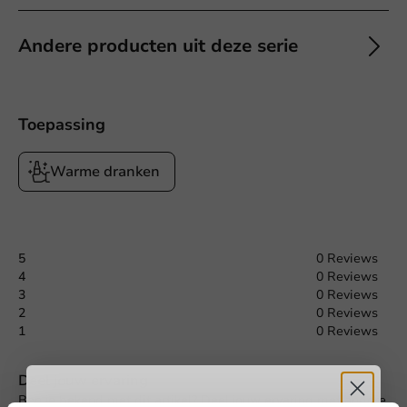
Andere producten uit deze serie
Toepassing
Warme dranken
5
0 Reviews
4
0 Reviews
3
0 Reviews
2
0 Reviews
1
0 Reviews
Deel jouw ervaring
Ben je bekend met dit artikel? Deel jouw ervaring met andere