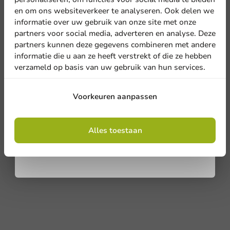
en om ons websiteverkeer te analyseren. Ook delen we
Meld je aan voor onze
informatie over uw gebruik van onze site met onze
nieuwsbrief!
partners voor social media, adverteren en analyse. Deze
partners kunnen deze gegevens combineren met andere
informatie die u aan ze heeft verstrekt of die ze hebben
verzameld op basis van uw gebruik van hun services.
Aanmelden
Voorkeuren aanpassen
Door je in te schrijven, ga je akkoord met de
algemene voorwaarden
Alles toestaan
.
Privacy policy