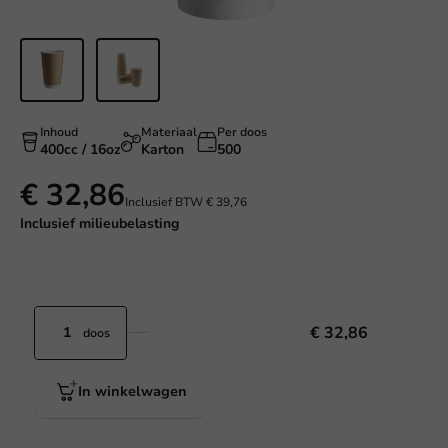
Inhoud
Materiaal
Per doos
400cc / 16oz
Karton
500
€ 32,86
Inclusief BTW
€ 39,76
Inclusief
milieubelasting
€ 32,86
doos
In winkelwagen