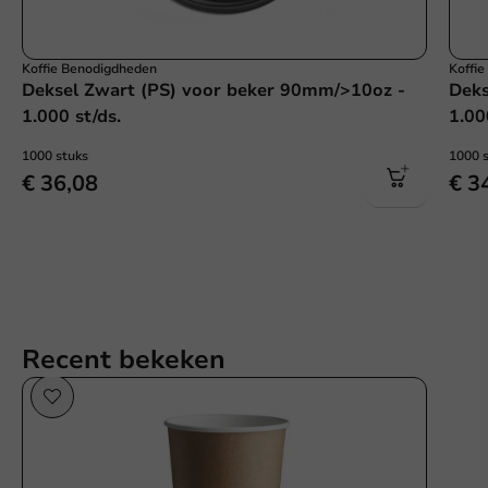
Koffie Benodigdheden
Koffi
Deksel Zwart (PS) voor beker 90mm/>10oz -
Deks
1.000 st/ds.
1.00
1000 stuks
1000 
€ 36,08
€ 3
Recent bekeken