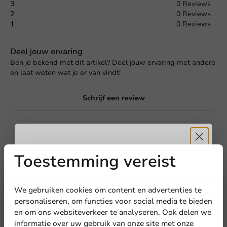
3
0 Reviews
2
0 Reviews
1
0 Reviews
Deel jouw ervaring
Ben je bekend met dit artikel? Deel jouw ervaring met andere
en laat weten wat je er van vindt!
Schrijf een review
Toestemming vereist
Ontvang
5%
korting
We gebruiken cookies om content en advertenties te
personaliseren, om functies voor social media te bieden
en om ons websiteverkeer te analyseren. Ook delen we
Meld je aan voor onze
informatie over uw gebruik van onze site met onze
Schrijf de eerste review