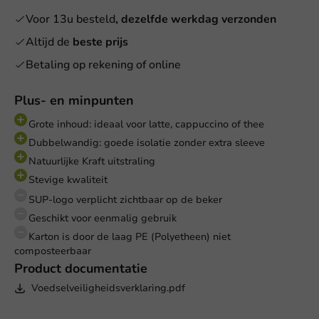
Voor 13u besteld
, dezelfde werkdag verzonden
Altijd de
beste prijs
Betaling op rekening of online
Plus- en minpunten
Grote inhoud: ideaal voor latte, cappuccino of thee
Dubbelwandig: goede isolatie zonder extra sleeve
Natuurlijke Kraft uitstraling
Stevige kwaliteit
SUP-logo verplicht zichtbaar op de beker
Geschikt voor eenmalig gebruik
Karton is door de laag PE (Polyetheen) niet
composteerbaar
Product documentatie
Voedselveiligheidsverklaring.pdf