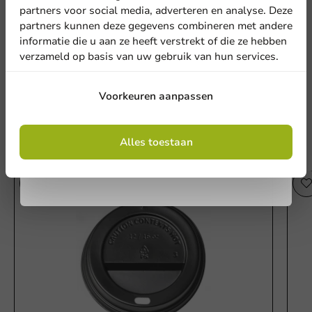
nieuwsbrief!
partners voor social media, adverteren en analyse. Deze
partners kunnen deze gegevens combineren met andere
Kraft Dubbelwandige Koffiebeker 400cc/16oz – 500 st/ds,
informatie die u aan ze heeft verstrekt of die ze hebben
verzameld op basis van uw gebruik van hun services.
Schrijf een review
Aanmelden
Voorkeuren aanpassen
Door je in te schrijven, ga je akkoord met de
algemene voorwaarden
Alles toestaan
.
Privacy policy
Andere producten uit deze serie