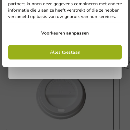
partners kunnen deze gegevens combineren met andere
informatie die u aan ze heeft verstrekt of die ze hebben
Schrijf een review
verzameld op basis van uw gebruik van hun services.
Aanmelden
Voorkeuren aanpassen
Door je in te schrijven, ga je akkoord met de
Andere producten uit deze serie
algemene voorwaarden
Alles toestaan
.
Privacy policy