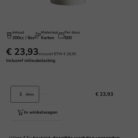
Inhoud
Materiaal
Per doos
200cc / 8oz
Karton
500
€ 23,93
Inclusief BTW
€ 28,95
Inclusief
milieubelasting
€ 23,93
doos
In winkelwagen