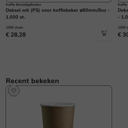
Koffie Benodigdheden
Koffi
Deksel wit (PS) voor koffiebeker ⌀80mm/8oz -
Deks
1.000 st.
- 1.
1000 stuks
1000 
€ 28,28
€ 3
Recent bekeken