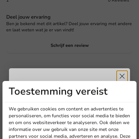
1
0 Reviews
Deel jouw ervaring
Ben je bekend met dit artikel? Deel jouw ervaring met andere
en laat weten wat je er van vindt!
Schrijf een review
Toestemming vereist
Ontvang
5%
korting
We gebruiken cookies om content en advertenties te
personaliseren, om functies voor social media te bieden
en om ons websiteverkeer te analyseren. Ook delen we
Schrijf de eerste review
Meld je aan voor onze
informatie over uw gebruik van onze site met onze
nieuwsbrief!
Kraft Koffiebeker Dubbelwandig 200cc/8oz – 500 st/ds.
partners voor social media, adverteren en analyse. Deze