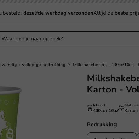
u besteld
, dezelfde werkdag verzonden
Altijd de
beste prij
elwandig + volledige bedrukking
Milkshakebekers - 400cc/16oz - 
Milkshakebe
Karton - Vo
Inhoud
Materia
400cc / 16oz
Karton
Bedrukking