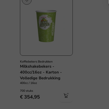
Vers
Koffiebekers Bedrukken
Milkshakebekers -
400cc/16oz - Karton -
Volledige Bedrukking
400cc / 16oz
700 stuks
€ 354,95