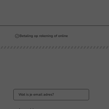
Betaling op rekening of online
Blijf op de hoogte
Blijf op de hoogte van onze acties en
productnieuws!
nl