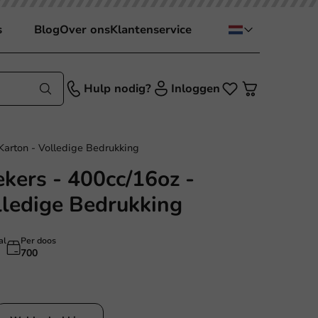
s
Blog
Over ons
Klantenservice
Hulp nodig?
Inloggen
Karton - Volledige Bedrukking
kers - 400cc/16oz -
lledige Bedrukking
al
Per doos
700