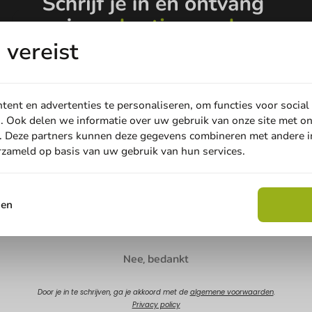
s
vereist
s
Schrijf de eerste review
s
s
Milkshakebekers - 400cc/16oz - Karton - Volledige Bedrukki
s
ent en advertenties te personaliseren, om functies voor social
. Ook delen we informatie over uw gebruik van onze site met on
Schrijf een r
. Deze partners kunnen deze gegevens combineren met andere in
erzameld op basis van uw gebruik van hun services.
Email
sen
Claim korting
nnummer
E-mail
Nee, bedankt
oducten geselecteerd.
Door je in te schrijven, ga je akkoord met de
algemene voorwaarden
.
Privacy policy