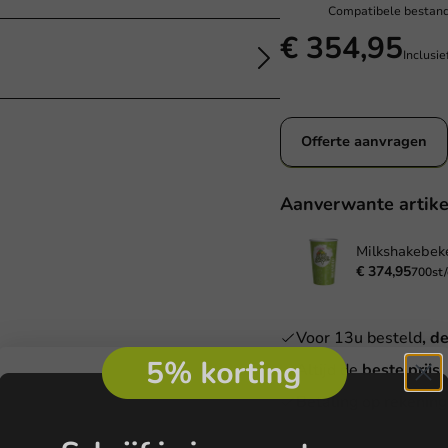
Compatibele bestand
€ 354,95
Inclusi
Offerte aanvragen
Aanverwante artike
€ 374,95
700st
Voor 13u besteld
, d
e aanvragen
Altijd de
beste prijs
Betaling op rekening
Voornaam
Achternaam