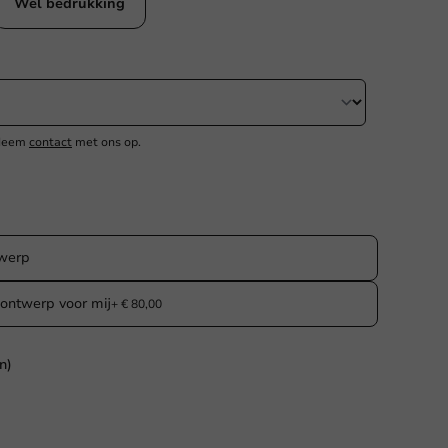
Wel bedrukking
 Neem
contact
met ons op.
twerp
ontwerp voor mij
+ € 80,00
n)