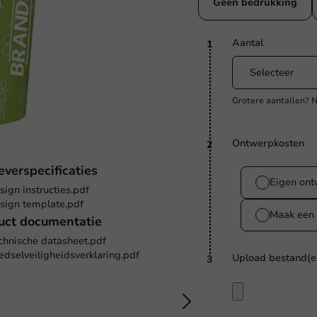
Geen bedrukking
Aantal
1
Grotere aantallen?
Ontwerpkosten
2
everspecificaties
Eigen on
sign instructies.pdf
sign template.pdf
Maak een 
uct documentatie
chnische datasheet.pdf
edselveiligheidsverklaring.pdf
Upload bestand(e
3