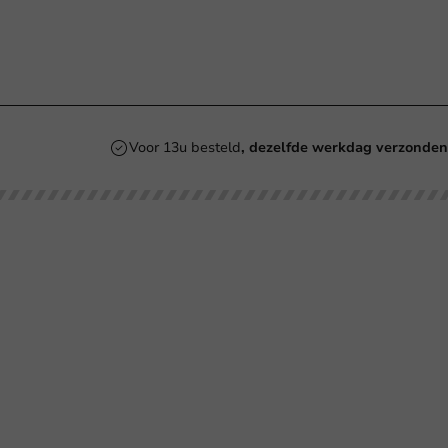
Voor 13u besteld
, dezelfde werkdag verzonde
Onze categorieën
Bedrukken
Kartonnen Koffiebekers
Koffiebekers
Re
Duurzame Koffiebekers
Bio koffiebekers
Be
Herbruikbare Koffiebekers
Ve
Roerstaafjes
Ve
Bl
Ov
SU