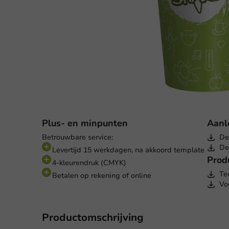
Plus- en minpunten
Aanl
Betrouwbare service:
De
De
Levertijd 15 werkdagen, na akkoord template
Prod
4-kleurendruk (CMYK)
Te
Betalen op rekening of online
Vo
Productomschrijving