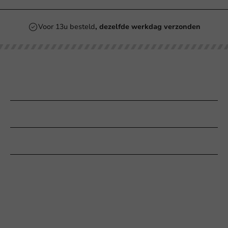
Voor 13u besteld
, dezelfde werkdag verzonden
Onze categorieën
Bedrukken
Klantenservice
Hulp nodig?
+31 (0) 55 767 6100
Bereikbaar ma t/m vr: 9:00-17:00 uur
klantenservice@packagingdirect.nl