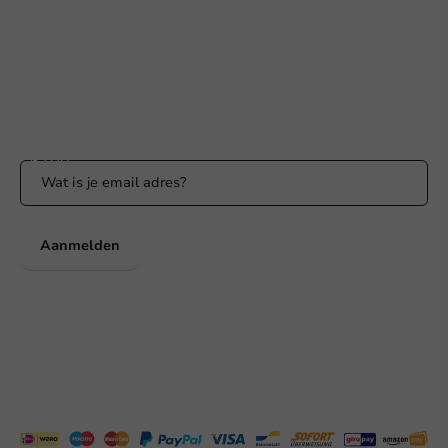
Binnen 24 uur reactie
WhatsApp ons
Bereikbaar ma t/m vr: 9:00-17:00 uur
Blijf op de hoogte
Blijf op de hoogte van onze acties en productnieuws!
Aanmelden