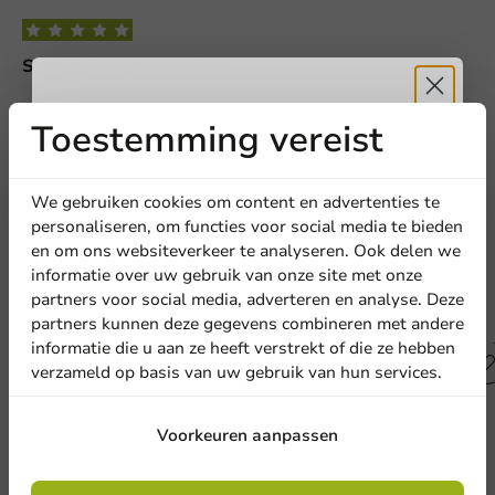
Schrijf de eerste review
Rietjes - Papier (FSC®) - Bamboelook - 200mm - 200 stuks
Toestemming vereist
Ontvang
5%
Schrijf een review
korting
We gebruiken cookies om content en advertenties te
personaliseren, om functies voor social media te bieden
en om ons websiteverkeer te analyseren. Ook delen we
Meld je aan voor onze
informatie over uw gebruik van onze site met onze
nieuwsbrief!
partners voor social media, adverteren en analyse. Deze
Andere producten uit deze serie
partners kunnen deze gegevens combineren met andere
informatie die u aan ze heeft verstrekt of die ze hebben
verzameld op basis van uw gebruik van hun services.
Aanmelden
Voorkeuren aanpassen
Door je in te schrijven, ga je akkoord met de