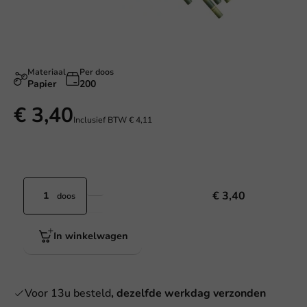
Materiaal
Per doos
Papier
200
€ 3,40
Inclusief BTW
€ 4,11
€ 3,40
doos
In winkelwagen
Voor 13u besteld
, dezelfde werkdag verzonden