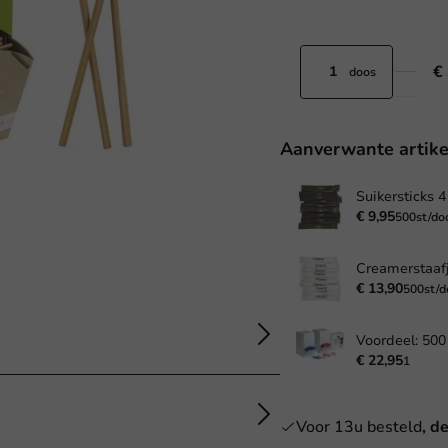
€
doos
Aanverwante artike
€ 9,95
500st/do
€ 13,90
500st/d
€ 22,95
1
Voor 13u besteld
, d