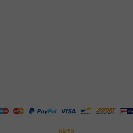
Klantenservice
Hulp nodig?
tourneren
+31 (0) 55 767 6100
talen
Bereikbaar ma t/m vr: 9:00-17:00 uur
klantenservice@packagingdirect.
rzenden
Binnen 24 uur reactie
elgestelde vragen
WhatsApp ons
og
Bereikbaar ma t/m vr: 9:00-17:00 uur
er PackagingDirect.nl BV
P-richtlijnen
ntact