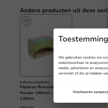
Andere producten uit deze seri
Toestemming 
We gebruiken cookies om cont
websiteverkeer te analyseren
media, adverteren en analyse
verstrekt of die ze hebben v
Koffie Benodigdheden
Papieren Roerstokjes in
Voorkeuren aanpas
Houder 140mm - 7 x
1.000st.
7000 stuks