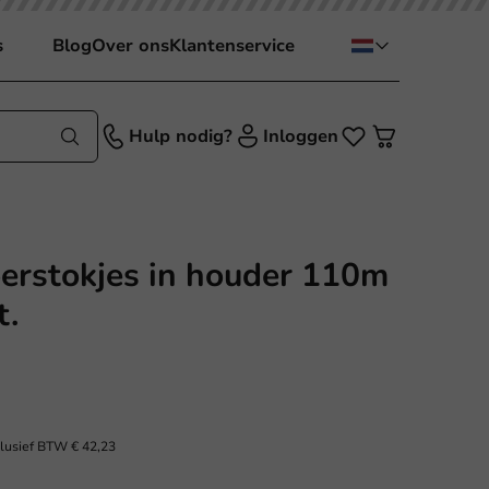
s
Blog
Over ons
Klantenservice
Hulp nodig?
Inloggen
erstokjes in houder 110m
t.
clusief BTW
€ 42,23