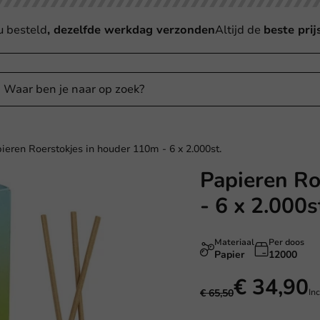
u besteld
, dezelfde werkdag verzonden
Altijd de
beste prij
ieren Roerstokjes in houder 110m - 6 x 2.000st.
Papieren Ro
- 6 x 2.000s
Materiaal
Per doos
Papier
12000
€ 34,90
€ 65,50
In