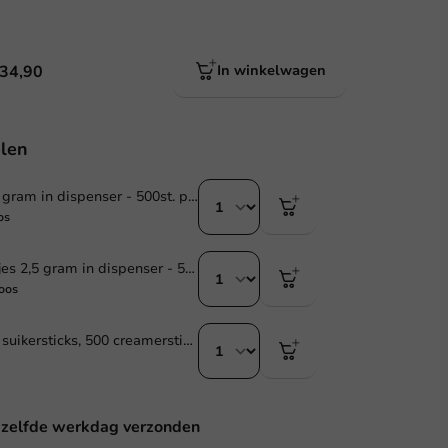
 34,90
In winkelwagen
len
Suikersticks 4 gram in dispenser - 500st. per dispenser
os
Creamerstaafjes 2,5 gram in dispenser - 500 st/ds.
oos
Voordeel: 500 suikersticks, 500 creamersticks, 1.000 roerstaafjes hout
ezelfde werkdag verzonden