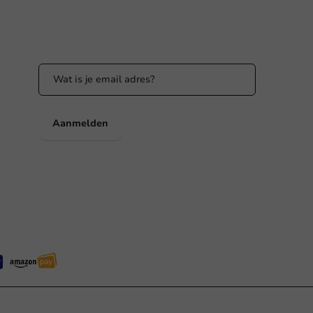
Blijf op de hoogte
Blijf op de hoogte van onze acties en
productnieuws!
nl
Aanmelden