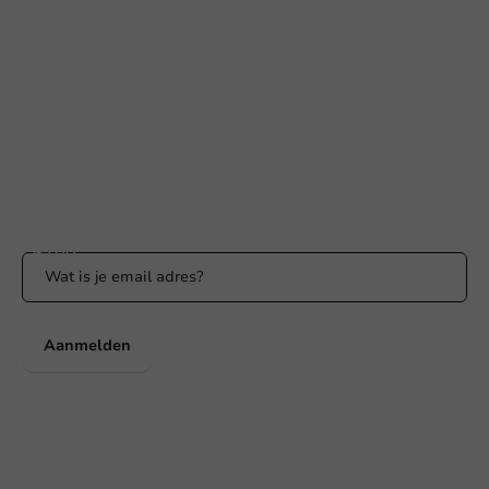
+31 (0) 55 767 6100
Bereikbaar ma t/m vr: 9:00-17:00 uur
klantenservice@packagingdirect.nl
Binnen 24 uur reactie
WhatsApp ons
Bereikbaar ma t/m vr: 9:00-17:00 uur
Blijf op de hoogte
Blijf op de hoogte van onze acties en productnieuws!
Aanmelden