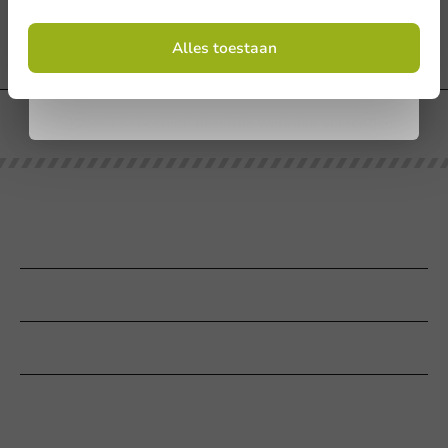
Door je in te schrijven, ga je akkoord met de
algemene voorwaarden
Alles toestaan
.
Privacy policy
Voor 13u besteld
, dezelfde werkdag verzonden
Onze categorieën
Bedrukken
Klantenservice
Hulp nodig?