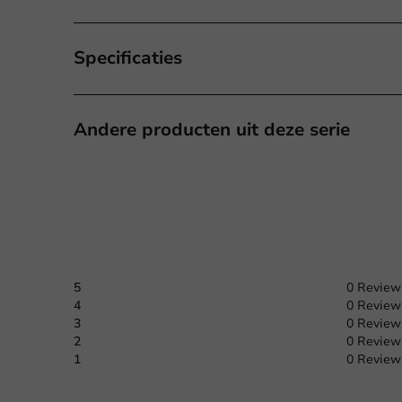
Specificaties
Andere producten uit deze serie
5
0 Review
4
0 Review
3
0 Review
2
0 Review
1
0 Review