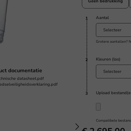
Geen bedrukking
Aantal
1
Grotere aantallen?
Kleuren (los)
2
uct documentatie
chnische datasheet.pdf
edselveiligheidsverklaring.pdf
Upload bestand(e
3
Compatibele bestand