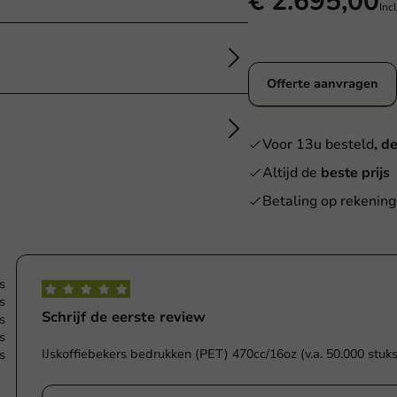
€ 2.695,00
Inc
Offerte aanvragen
Voor 13u besteld
, d
Altijd de
beste prijs
Betaling op rekening
s
s
Schrijf de eerste review
s
s
IJskoffiebekers bedrukken (PET) 470cc/16oz (v.a. 50.000 stuks
s