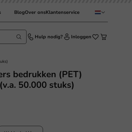
s
Blog
Over ons
Klantenservice
Hulp nodig?
Inloggen
tuks)
kers bedrukken (PET)
(v.a. 50.000 stuks)