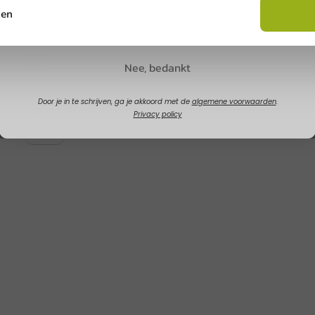
sen
Claim korting
nnummer
E-mail
ET 93mm
Nee, bedankt
 - 1.000
oducten geselecteerd.
Door je in te schrijven, ga je akkoord met de
algemene voorwaarden
.
Privacy policy
turen