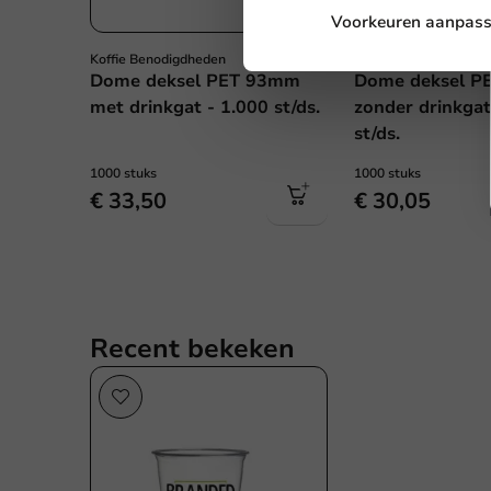
Voorkeuren aanpas
Telefoo
Koffie Benodigdheden
Koffie Benodigdheden
Dome deksel PET 93mm
Dome deksel P
met drinkgat - 1.000 st/ds.
zonder drinkgat
Geen pr
st/ds.
1000 stuks
1000 stuks
Vers
€ 33,50
€ 30,05
Recent bekeken