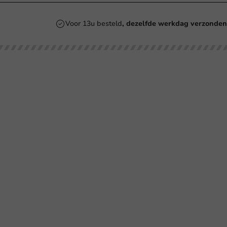
Voor 13u besteld
, dezelfde werkdag verzonde
Onze categorieën
Bedrukken
Kartonnen Koffiebekers
Koffiebekers
Re
Duurzame Koffiebekers
Bio koffiebekers
Be
Herbruikbare Koffiebekers
Ve
Roerstaafjes
Ve
Bl
Ov
SU
Co