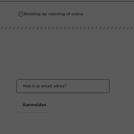
Betaling op rekening of online
Blijf op de hoogte
Blijf op de hoogte van onze acties en
productnieuws!
nl
Aanmelden