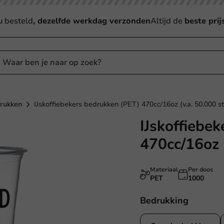
u besteld
, dezelfde werkdag verzonden
Altijd de
beste prij
drukken
IJskoffiebekers bedrukken (PET) 470cc/16oz (v.a. 50.000 s
IJskoffiebe
470cc/16oz 
Materiaal
Per doos
PET
1000
Bedrukking