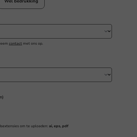
Wel bedrukking
 Neem
contact
met ons op.
n)
sextensies om te uploaden:
ai, eps, pdf