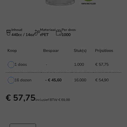
Inhoud
Materiaal
Per doos
440cc / 14oz
rPET
1000
Koop
Bespaar
Stuk(s)
Prijs/doos
1 doos
-
1.000
€ 57,75
16 dozen
- € 45,60
16.000
€ 54,90
€ 57,75
Inclusief BTW
€ 69,88