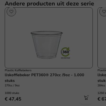
Andere producten uit deze serie
Plastic Koffiebekers
Plasti
IJskoffiebeker PET360® 270cc /9oz - 1.000
IJsk
stuks
stuk
270cc / 9oz
284cc 
1000 stuks
1250 
€ 47,45
€ 6