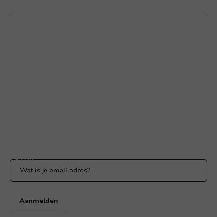
Hulp nodig?
+31 (0) 55 767 6100
Bereikbaar ma t/m vr: 9:00-17:00 uur
klantenservice@packagingdirect.nl
Binnen 24 uur reactie
WhatsApp ons
Bereikbaar ma t/m vr: 9:00-17:00 uur
Blijf op de hoogte
Blijf op de hoogte van onze acties en productnieuws!
Aanmelden