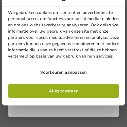
korting
We gebruiken cookies om content en advertenties te
personaliseren, om functies voor social media te bieden
en om ons websiteverkeer te analyseren. Ook delen we
Meld je aan voor onze
informatie over uw gebruik van onze site met onze
nieuwsbrief!
partners voor social media, adverteren en analyse. Deze
partners kunnen deze gegevens combineren met andere
informatie die u aan ze heeft verstrekt of die ze hebben
verzameld op basis van uw gebruik van hun services.
Schrijf de eerste review
Aanmelden
Voorkeuren aanpassen
IJskoffiebeker PET360® 440cc /14oz - 1.000 stuks
Door je in te schrijven, ga je akkoord met de
algemene voorwaarden
Alles toestaan
.
Schrijf een review
Privacy policy