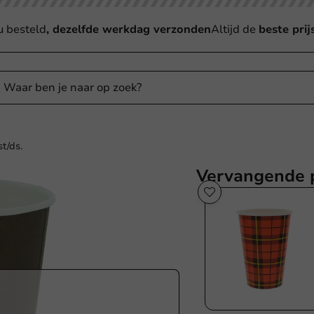
u besteld
, dezelfde werkdag verzonden
Altijd de
beste prij
t/ds.
Vervangende 