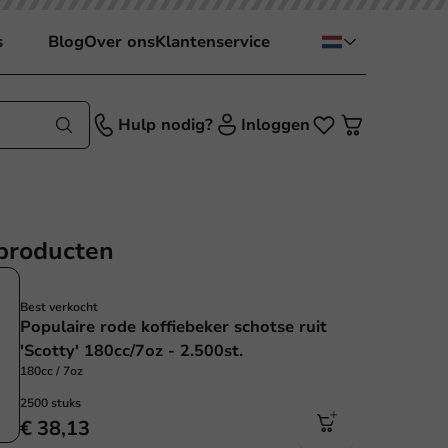
s
Blog
Over ons
Klantenservice
Hulp nodig?
Inloggen
producten
Best verkocht
Populaire rode koffiebeker schotse ruit
'Scotty' 180cc/7oz - 2.500st.
180cc / 7oz
2500 stuks
€ 38,13