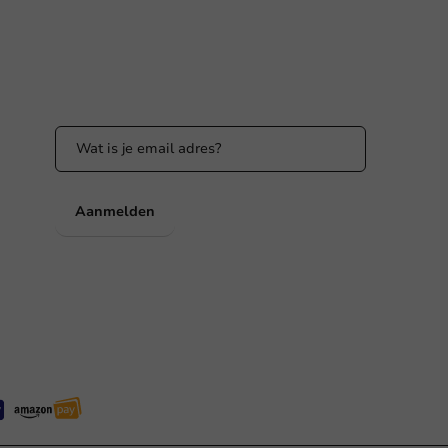
Blijf op de hoogte
Blijf op de hoogte van onze acties en
productnieuws!
nl
Aanmelden