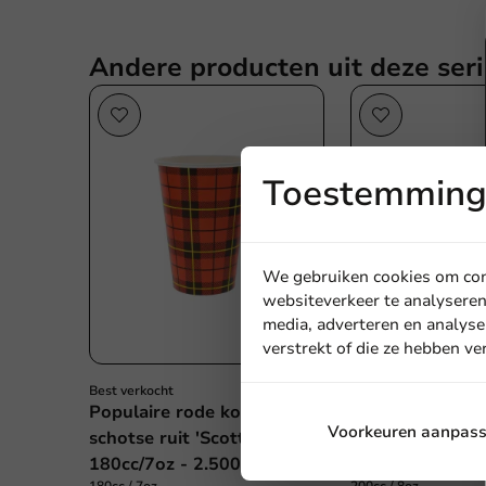
Andere producten uit deze seri
Toestemming 
We gebruiken cookies om cont
websiteverkeer te analyseren
media, adverteren en analyse
verstrekt of die ze hebben v
Best verkocht
Kartonnen koff
Populaire rode koffiebeker
'New Beans' 200
Voorkeuren aanpas
schotse ruit 'Scotty'
1.000st.
180cc/7oz - 2.500st.