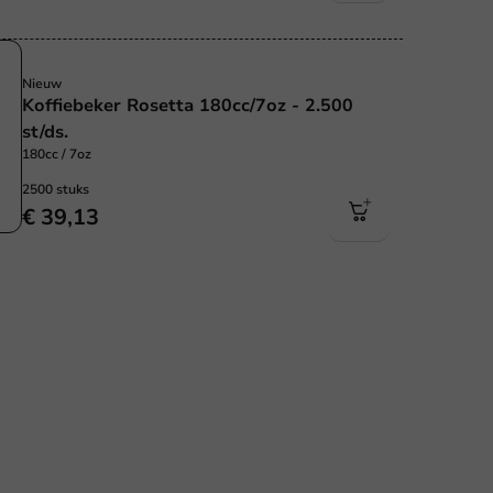
Nieuw
Koffiebeker Rosetta 180cc/7oz - 2.500
st/ds.
180cc / 7oz
2500 stuks
€ 39,13