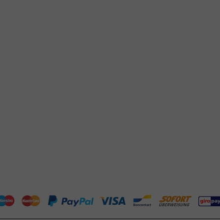
Klantenservice
Hulp nodig?
tourneren
+31 (0) 55 767 6100
talen
Bereikbaar ma t/m vr: 9:00-17:00 uur
klantenservice@packagingdirect.
rzenden
Binnen 24 uur reactie
elgestelde vragen
WhatsApp ons
og
Bereikbaar ma t/m vr: 9:00-17:00 uur
er PackagingDirect.nl BV
P-richtlijnen
ntact